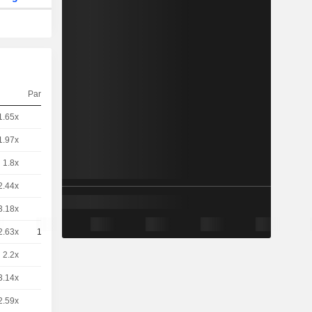
Parité
Cours
1.65x
1
-
EUR
1.97x
5
-
EUR
1.8x
5
-
EUR
2.44x
5
-
EUR
3.18x
5
-
EUR
2.63x
10
-
EUR
2.2x
5
-
EUR
3.14x
5
-
EUR
2.59x
5
-
EUR