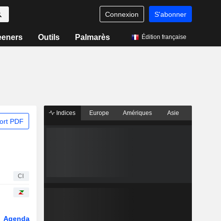
Connexion
S'abonner
eeners
Outils
Palmarès
Édition française
Indices
Europe
Amériques
Asie
ort PDF
CI
Agenda
Secteur
Dérivés
Fonds et ETFs