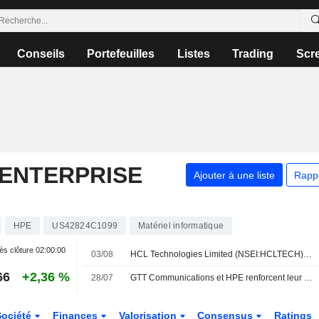
Conseils
Portefeuilles
Listes
Trading
Scr
ENTERPRISE
Ajouter à une liste
Rapp
HPE
US42824C1099
Matériel informatique
ès clôture
02:00:00
03/08
HCL Technologies Limited (NSEI:HCLTECH) a finalisé l'acquisition de l'activité Telco Solutions de Hewlett Packard Enterprise Company (NYSE:HPE).
66
+2,36 %
28/07
GTT Communications et HPE renforcent leur partenariat
Société
Finances
Valorisation
Consensus
Ratings