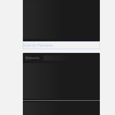
Suite du Palmarès
Palmarès