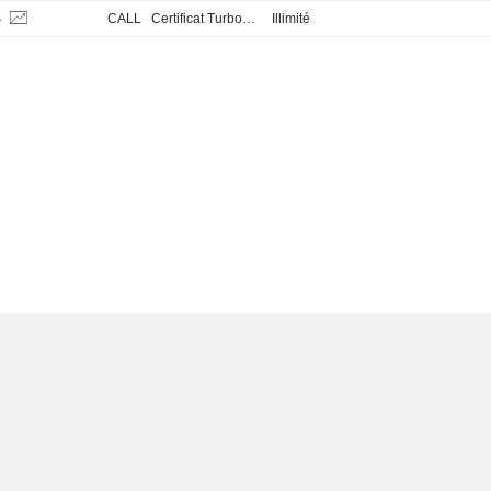
S
CALL
Certificat Turbo Stop Loss
Illimité