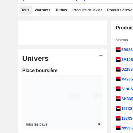
Tous
Warrants
Turbos
Produits de levier
Produits d'inv
Produit
Mnemo
5B92
Univers
3M10
DZ25
Place boursière
M428
S19U
AK33
197X
198X
Tous les pays
N955