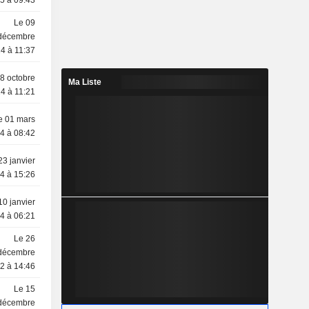
5 à 09:43
Le 09
décembre
4 à 11:37
8 octobre
Ma Liste
4 à 11:21
e 01 mars
4 à 08:42
23 janvier
4 à 15:26
10 janvier
4 à 06:21
Le 26
décembre
2 à 14:46
Le 15
décembre