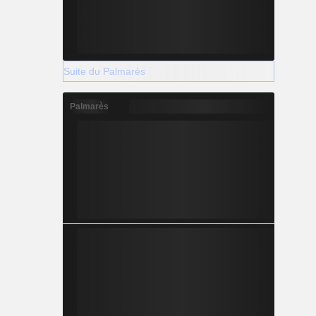
Suite du Palmarès
Palmarès