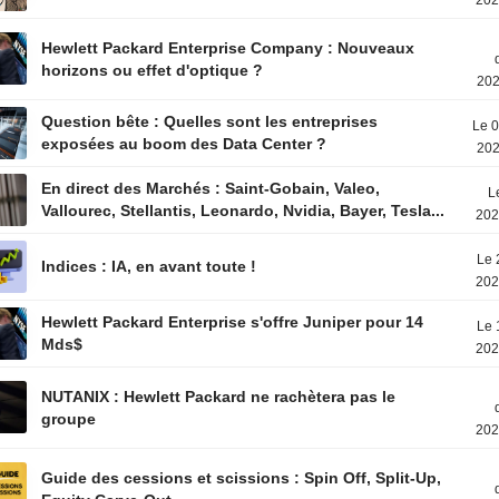
202
Hewlett Packard Enterprise Company : Nouveaux
horizons ou effet d'optique ?
202
Question bête : Quelles sont les entreprises
Le 0
exposées au boom des Data Center ?
202
En direct des Marchés : Saint-Gobain, Valeo,
L
Vallourec, Stellantis, Leonardo, Nvidia, Bayer, Tesla...
202
Le 
Indices : IA, en avant toute !
202
Hewlett Packard Enterprise s'offre Juniper pour 14
Le 
Mds$
202
NUTANIX : Hewlett Packard ne rachètera pas le
groupe
202
Guide des cessions et scissions : Spin Off, Split-Up,