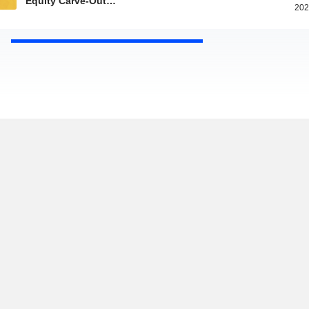
Equity Carve-Out…
202