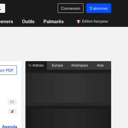
Connexion
S'abonner
eeners
Outils
Palmarès
Édition française
Indices
Europe
Amériques
Asie
ort PDF
CI
Agenda
Secteur
Dérivés
Fonds et ETFs