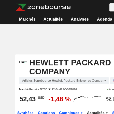
Marchés
Actualités
Analyses
Agenda
HEWLETT PACKARD 
COMPANY
Articles Zonebourse Hewlett Packard Enterprise Company
Marché Fermé -
NYSE
22:04:47 06/08/2026
Aprè
52,43
-1,48 %
USD
52,
Synthèse
Cotations
Graphiques
Actualités