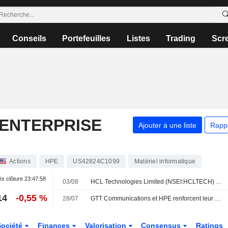
Conseils
Portefeuilles
Listes
Trading
Scr
ENTERPRISE
Ajouter à une liste
Rapp
Actions
HPE
US42824C1099
Matériel informatique
s clôture
23:47:58
03/08
HCL Technologies Limited (NSEI:HCLTECH) a finalisé l'acquisition de l'activité Telco Solutions de Hewlett Packard Enterprise Company (NYSE:HPE).
14
-0,55 %
28/07
GTT Communications et HPE renforcent leur partenariat
Société
Finances
Valorisation
Consensus
Ratings