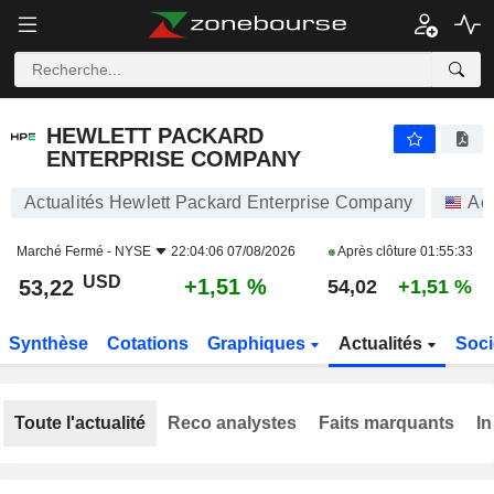
HEWLETT PACKARD ENTERPRISE COMPANY
53,22
$
+1,51 %
HEWLETT PACKARD
ENTERPRISE COMPANY
Actualités Hewlett Packard Enterprise Company
Act
Marché Fermé -
NYSE
22:04:06 07/08/2026
Après clôture
01:55:33
USD
+1,51 %
53,22
54,02
+1,51 %
Synthèse
Cotations
Graphiques
Actualités
Soci
Toute l'actualité
Reco analystes
Faits marquants
In