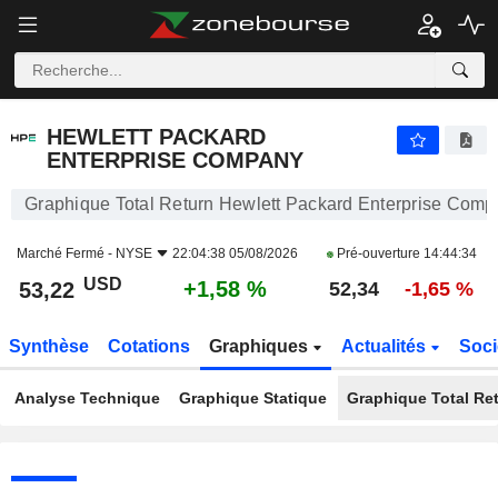
HEWLETT PACKARD ENTERPRISE COMPANY
53,22
$
+1,58 %
HEWLETT PACKARD
ENTERPRISE COMPANY
Graphique Total Return Hewlett Packard Enterprise Com
Marché Fermé -
NYSE
22:04:38 05/08/2026
Pré-ouverture
14:44:34
USD
+1,58 %
53,22
52,34
-1,65 %
Synthèse
Cotations
Graphiques
Actualités
Soci
Analyse Technique
Graphique Statique
Graphique Total Re