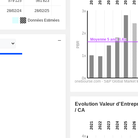
579 125
561 823
538 766
553 125
-
28/02/24
28/02/25
27/02/26
-
-
Données Estimées
Evolution Valeur d'Entrep
/ CA