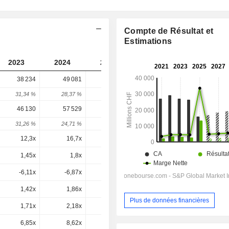
Compte de Résultat et
Estimations
2023
2024
2025
2026
2027
38 234
49 081
41 894
40 168
-
31,34 %
28,37 %
-14,64 %
-4,12 %
-
46 130
57 529
45 679
45 539
44 624
31,26 %
24,71 %
-20,6 %
-0,31 %
-2,01 %
12,3x
16,7x
3,27x
20,1x
17,2x
1,45x
1,8x
2,8x
2,44x
2,24x
-6,11x
-6,87x
0x
-0,2x
1,1x
1,42x
1,86x
2,66x
2,39x
2,2x
Plus de données financières
1,71x
2,18x
2,91x
2,71x
2,45x
6,85x
8,62x
11,4x
10,7x
9,35x