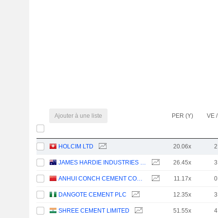
Ajouter à une liste
PER (Y)
VE /
HOLCIM LTD
20.06x
2
JAMES HARDIE INDUSTRIES PLC
26.45x
3
ANHUI CONCH CEMENT COMPANY LIMITED
11.17x
0
DANGOTE CEMENT PLC
12.35x
3
SHREE CEMENT LIMITED
51.55x
4