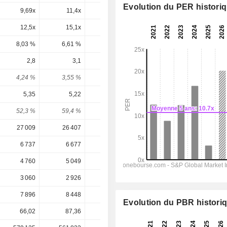
Evolution du PER histori
9,69x
11,4x
15,9x
14,5x
12,6x
12,5x
15,1x
26,5x
21x
16,9x
8,03 %
6,61 %
3,78 %
4,76 %
5,93 %
2,8
3,1
1,7
1,875
2,086
4,24 %
3,55 %
2,19 %
2,58 %
2,87 %
5,35
5,22
23,79
3,619
4,212
52,3 %
59,4 %
7,15 %
51,8 %
49,5 %
27 009
26 407
15 724
16 821
18 232
6 737
6 677
3 992
4 257
4 771
4 760
5 049
2 876
3 148
3 548
3 060
2 926
13 179
2 019
2 342
7 896
8 448
3 785
5 371
4 456
Evolution du PBR histori
66,02
87,36
77,76
72,62
72,62