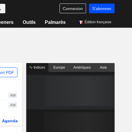
Connexion
S'abonner
eeners
Outils
Palmarès
Édition française
Indices
Europe
Amériques
Asie
ort PDF
AW
AW
Agenda
Secteur
Dérivés
Fonds et ETFs