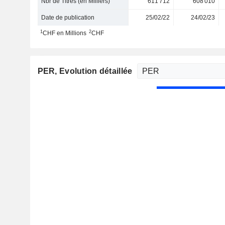
Nbr de Titres (en Milliers)
611 712
608 010
Date de publication
25/02/22
24/02/23
1
2
CHF en Millions
CHF
PER
, Evolution détaillée