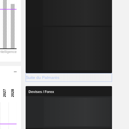
Suite du Palmarès
Devises / Forex