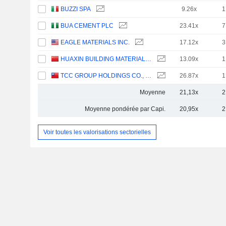
BUZZI SPA
9.26x
1
BUA CEMENT PLC
23.41x
7
EAGLE MATERIALS INC.
17.12x
3
HUAXIN BUILDING MATERIALS GROUP CO., LTD.
13.09x
1
TCC GROUP HOLDINGS CO., LTD.
26.87x
1
Moyenne
21,13x
2
Moyenne pondérée par Capi.
20,95x
2
Voir toutes les valorisations sectorielles