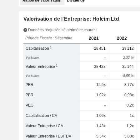
Ratios de Valorisation
Dividende
Valorisation de l'Entreprise: Holcim Ltd
Données réajustées à périmètre courant
2021
2022
Période Fiscale : Décembre
1
Capitalisation
28 451
29 112
Variation
-
2,32 %
1
Valeur Entreprise
38 428
35 144
Variation
-
-8,55 %
PER
12,5x
8,77x
PBR
1,02x
0,98x
PEG
-
0,2x
Capitalisation / CA
1,06x
1x
Valeur Entreprise / CA
1,43x
1,2x
Valeur Entreprise / EBITDA
5,54x
5,08x