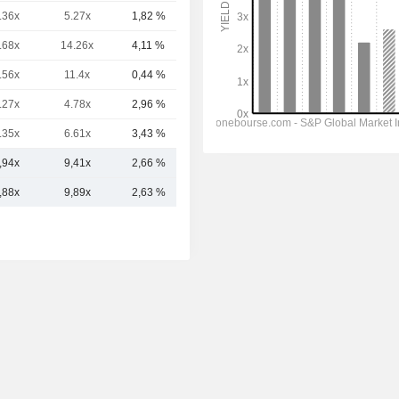
.36x
5.27x
1,82 %
8,67 Md
.68x
14.26x
4,11 %
7,86 Md
.56x
11.4x
0,44 %
6,7 Md
.27x
4.78x
2,96 %
5,68 Md
.35x
6.61x
3,43 %
5,6 Md
,94x
9,41x
2,66 %
13,7 Md
,88x
9,89x
2,63 %