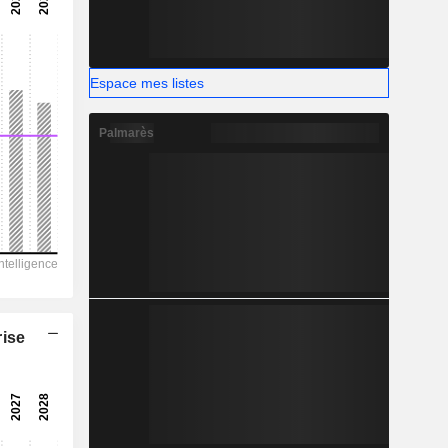
-
-
Espace mes listes
Palmarès
rise