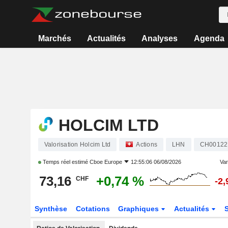
Marchés
Actualités
Analyses
Agenda
HOLCIM LTD
Valorisation Holcim Ltd
Actions
LHN
CH00122
Temps réel estimé
Cboe Europe
12:55:06 06/08/2026
Var
73,16
+0,74 %
CHF
-2
Synthèse
Cotations
Graphiques
Actualités