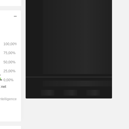
2028
-
-
43 714
-2,04 %
15,3x
2,07x
1,2x
2,1x
2,28x
8,52x