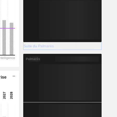
Suite du Palmarès
Palmarès
rise