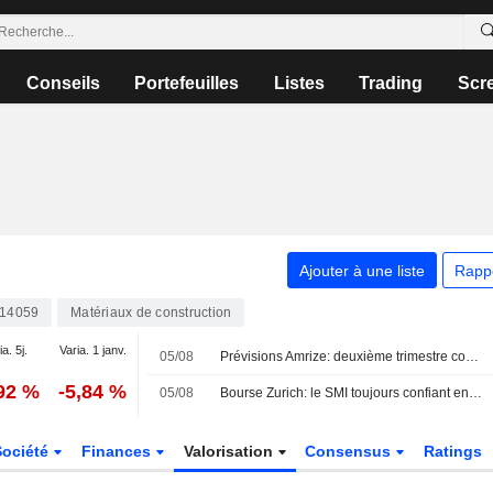
Conseils
Portefeuilles
Listes
Trading
Scr
Ajouter à une liste
Rapp
14059
Matériaux de construction
ia. 5j.
Varia. 1 janv.
05/08
Prévisions Amrize: deuxième trimestre contrasté
,92 %
-5,84 %
05/08
Bourse Zurich: le SMI toujours confiant en matinée
Société
Finances
Valorisation
Consensus
Ratings