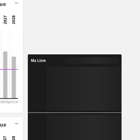
que
11,2x
15,7x
6,37 %
2,305
3,17 %
4,755
Ma Liste
48,5 %
19 168
5 128
3 893
2 632
3 546
que
72,62