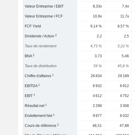
Valeur Entreprise / EBIT
8,33x
7,4x
Valeur Entreprise / FCF
10,9x
11,7x
FCF Yield
9,14 %
8,57 %
2
Dividende / Action
2,2
2,5
Taux de rendement
4,73 %
5,22 %
2
BNA
3,73
5,46
Taux de distribution
59 %
45,8 %
1
Chiffre d'affaires
26 834
29 189
1
EBITDA
6 932
6 912
1
EBIT
4 612
4 752
1
Résultat net
2 298
3 308
1
Endettement Net
9 977
6 032
2
Cours de référence
46,51
47,88