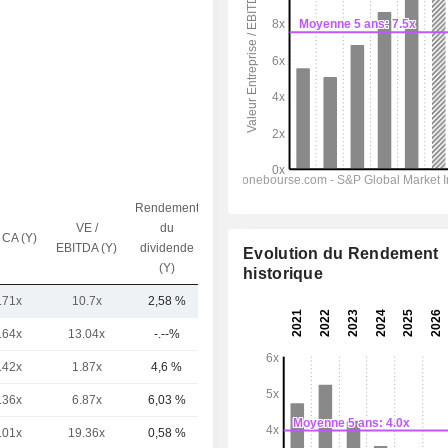
Rendement
VE /
du
 CA (Y)
Capi.($)
EBITDA (Y)
dividende
Evolution du Rendement
(Y)
historique
.71x
10.7x
2,58 %
49,75 Md
.64x
13.04x
-.--%
16,47 Md
.42x
1.87x
4,6 %
13,36 Md
.36x
6.87x
6,03 %
12,73 Md
.01x
19.36x
0,58 %
10,21 Md