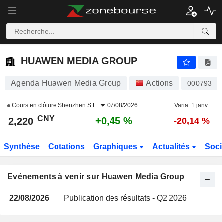
HUAWEN MEDIA GROUP
2,220
¥
+0,45 %
HUAWEN MEDIA GROUP
Agenda Huawen Media Group
Actions
000793
Cours en clôture
Shenzhen S.E.
07/08/2026
Varia. 1 janv.
CNY
+0,45 %
2,220
-20,14 %
Synthèse
Cotations
Graphiques
Actualités
Soci
Evénements à venir sur Huawen Media Group
22/08/2026
Publication des résultats - Q2 2026