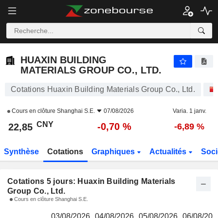
HUAXIN BUILDING MATERIALS GROUP CO., LTD.
22,85
¥
HUAXIN BUILDING
MATERIALS GROUP CO., LTD.
Cotations Huaxin Building Materials Group Co., Ltd.
Cours en clôture
Shanghai S.E.
07/08/2026
Varia. 1 janv.
CNY
-0,70 %
22,85
-6,89 %
Synthèse
Cotations
Graphiques
Actualités
Soci
Cotations 5 jours: Huaxin Building Materials
Group Co., Ltd.
Cours en clôture Shanghai S.E.
03/08/2026
04/08/2026
05/08/2026
06/08/202