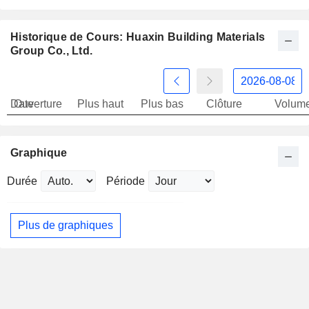
Historique de Cours: Huaxin Building Materials
Group Co., Ltd.
Date
Ouverture
Plus haut
Plus bas
Clôture
Volum
Graphique
Durée
Période
Plus de graphiques