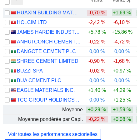
HUAXIN BUILDING MATERIALS GROUP CO., LTD.
-0,70 %
+1,69 %
+
HOLCIM LTD
-2,42 %
-6,10 %
JAMES HARDIE INDUSTRIES PLC
+5,78 %
+15,86 %
ANHUI CONCH CEMENT COMPANY LIMITED
-0,22 %
-4,72 %
-
DANGOTE CEMENT PLC
0,00 %
0,00 %
+
SHREE CEMENT LIMITED
-0,90 %
-1,68 %
-
BUZZI SPA
-0,02 %
+0,97 %
BUA CEMENT PLC
0,00 %
0,00 %
+
EAGLE MATERIALS INC.
+1,40 %
+4,29 %
TCC GROUP HOLDINGS CO., LTD.
0,00 %
+1,25 %
Moyenne
+0,29 %
+1,59 %
+
Moyenne pondérée par Capi.
-0,22 %
+0,08 %
+
Voir toutes les performances sectorielles