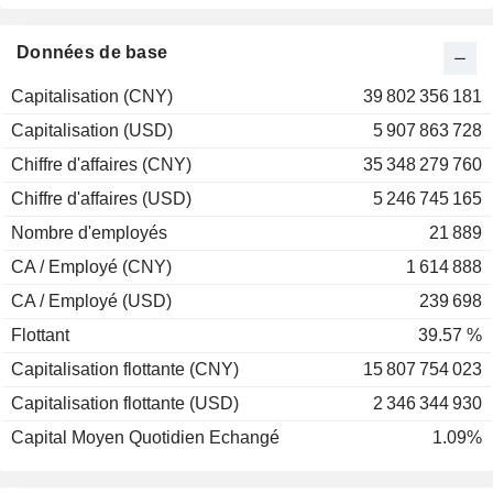
2001
-15,42 %
2000
+83,61 %
Données de base
1999
-7,08 %
Capitalisation (CNY)
39 802 356 181
1998
+30,52 %
Capitalisation (USD)
5 907 863 728
1997
-15,45 %
Chiffre d'affaires (CNY)
35 348 279 760
1996
+33,26 %
Chiffre d'affaires (USD)
5 246 745 165
1995
+28,49 %
Nombre d'employés
21 889
CA / Employé (CNY)
1 614 888
CA / Employé (USD)
239 698
Flottant
39.57 %
Capitalisation flottante (CNY)
15 807 754 023
Capitalisation flottante (USD)
2 346 344 930
Capital Moyen Quotidien Echangé
1.09%