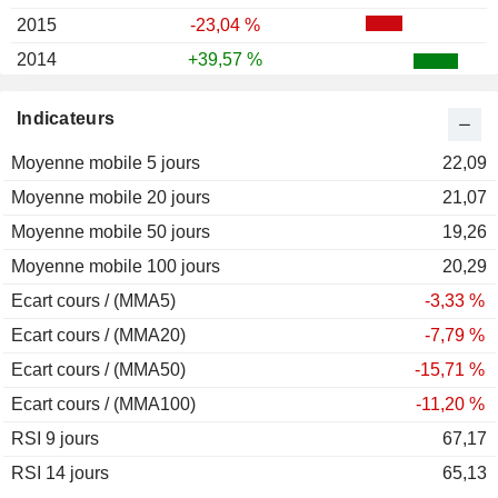
2015
-23,04 %
2014
+39,57 %
2013
-19,97 %
Indicateurs
2012
+19,17 %
Moyenne mobile 5 jours
2011
-15,42 %
22,09
Moyenne mobile 20 jours
2010
+26,74 %
21,07
Moyenne mobile 50 jours
2009
+60,36 %
19,26
Moyenne mobile 100 jours
2008
-59,11 %
20,29
Ecart cours / (MMA5)
2007
+303,34 %
-3,33 %
Ecart cours / (MMA20)
2006
+89,05 %
-7,79 %
Ecart cours / (MMA50)
2005
-33,19 %
-15,71 %
Ecart cours / (MMA100)
2004
-0,56 %
-11,20 %
RSI 9 jours
2003
-6,78 %
67,17
RSI 14 jours
2002
-18,23 %
65,13