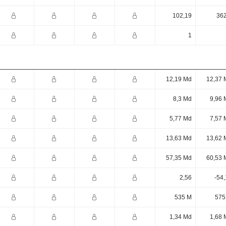
102,19
362
1
12,19 Md
12,37 
8,3 Md
9,96 
5,77 Md
7,57 
13,63 Md
13,62 
57,35 Md
60,53 
2,56
-54
535 M
575
1,34 Md
1,68 