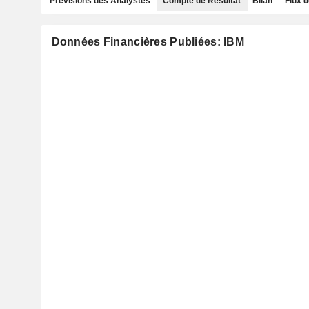
Prévisions des Analystes
Compte de Résultat
Bilan
Flux d
Données Financières Publiées: IBM