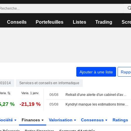
Conseils
Portefeuilles
Listes
Trading
Scr
Ajouter à une liste
Rapp
01014
Services et conseils en informatique
aria. 5j.
Varia. 1 janv.
06/08
Retrait d'une alerte d'un cabinet d'avocats concernant IBM
5,27 %
-21,19 %
05/08
Kyndryl manque les estimations trimestrielles en raison d'un chiffre d'affaires décevant et des charges liées aux suppressions de postes
Société
Finances
Valorisation
Consensus
Ratings