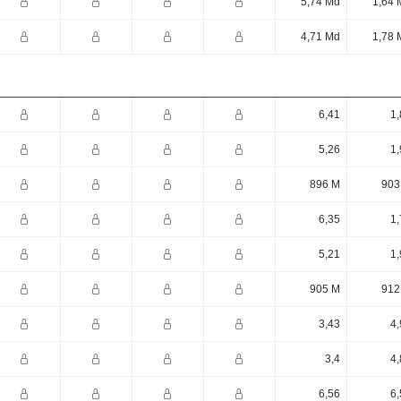
5,74 Md
1,64 
4,71 Md
1,78 
6,41
1,
5,26
1,
896 M
903
6,35
1,
5,21
1,
905 M
912
3,43
4,
3,4
4,
6,56
6,