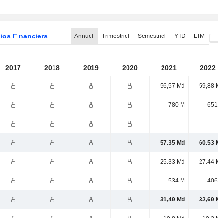
ios Financiers
Annuel
Trimestriel
Semestriel
YTD
LTM
2017
2018
2019
2020
2021
2022
56,57 Md
59,88 
780 M
651
-
57,35 Md
60,53 
25,33 Md
27,44 
534 M
406
31,49 Md
32,69 