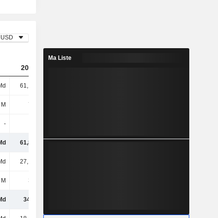
USD
Ma Liste
2023
2024
2025
Md
61,12 Md
62,04 Md
66,8 Md
 M
737 M
709 M
737 M
-
-
-
-1 M
Md
61,86 Md
62,75 Md
67,54 Md
Md
27,18 Md
26,83 Md
27,84 Md
 M
382 M
369 M
403 M
Md
34,3 Md
35,55 Md
39,3 Md