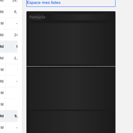
Md
18,48 Md
19,28 Md
19,33 Md
Espace mes listes
Md
6,78 Md
7,48 Md
8,31 Md
Palmarès
 M
-852 M
-996 M
-964 M
Md
24,4 Md
25,76 Md
26,67 Md
Md
9,9 Md
9,79 Md
12,62 Md
Md
-1,61 Md
-1,71 Md
-1,94 Md
 M
670 M
747 M
645 M
Md
-937 M
-965 M
-1,29 Md
 M
-99 M
-57 M
-352 M
 M
255 M
338 M
233 M
Md
9,11 Md
9,1 Md
11,21 Md
 M
-438 M
-696 M
-670 M