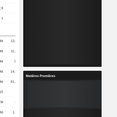
,9
80,51
102,06
59,05
1
1
1
1
Md
13,63 Md
12,89 Md
16,17 Md
Md
11,52 Md
11,62 Md
14,79 Md
Md
9,9 Md
9,79 Md
12,62 Md
Md
14,92 Md
14,2 Md
17,48 Md
Matières Premières
Md
61,86 Md
62,75 Md
67,54 Md
,15
13,53
-3,76
-2,34
 M
687 M
-183 M
-1,59 Md
Md
1,59 Md
2,3 Md
2,3 Md