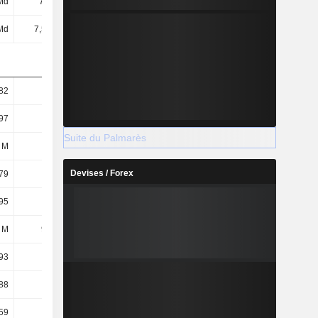
Md
7,5 Md
6,02 Md
10,59 Md
Md
7,51 Md
6,02 Md
10,57 Md
82
8,23
6,53
11,36
97
8,25
6,53
11,34
Suite du Palmarès
 M
911 M
922 M
932 M
Devises / Forex
79
8,14
6,43
11,16
95
8,15
6,42
11,14
 M
922 M
937 M
949 M
93
6,25
6,17
7,52
88
6,18
6,07
7,39
59
6,63
6,67
6,71