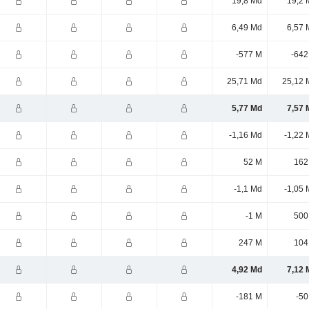
19,8 Md
19,2 
6,49 Md
6,57 
-577 M
-642
25,71 Md
25,12 
5,77 Md
7,57 
-1,16 Md
-1,22 
52 M
162
-1,1 Md
-1,05 
-1 M
500
247 M
104
4,92 Md
7,12 
-181 M
-50