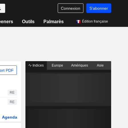
Connexion
S'abonner
eeners
Outils
Palmarès
Édition française
Indices
Europe
Amériques
Asie
ort PDF
RE
RE
Agenda
Secteur
Dérivés
Fonds et ETFs