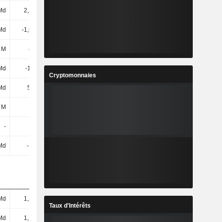
Md
2,28 Md
2,12 Md
716 M
Md
-1,53 Md
-2,54 Md
-249 M
 M
428 M
203 M
-708 M
Md
-1,1 Md
-2,34 Md
-957 M
Cryptomonnaies
Md
5,7 Md
5,69 Md
7,01 Md
 M
9 M
12 M
4 M
-
-
-
-
Md
-147 M
3,35 Md
-49 M
Md
1,24 Md
1,17 Md
1,13 Md
Taux d'Intérêts
Md
1,24 Md
1,17 Md
1,13 Md