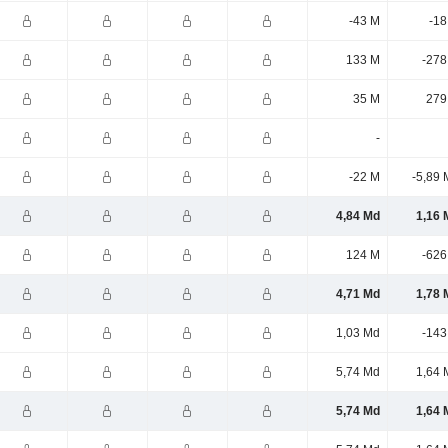
-43 M
-18
133 M
-278
35 M
279
-
-22 M
-5,89 
4,84 Md
1,16 
124 M
-626
4,71 Md
1,78 
1,03 Md
-143
5,74 Md
1,64 
5,74 Md
1,64 