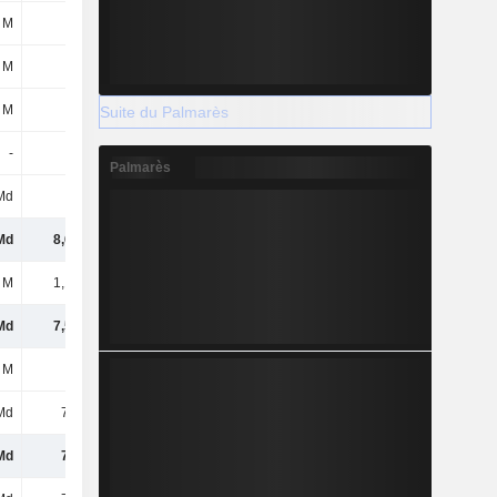
 M
-33 M
-123 M
-207 M
 M
39 M
20 M
-7 M
 M
8 M
605 M
-
Suite du Palmarès
-
-
-
-
Palmarès
Md
-
-3,11 Md
-
Md
8,69 Md
5,8 Md
10,33 Md
 M
1,18 Md
-218 M
-242 M
Md
7,51 Md
6,02 Md
10,57 Md
 M
-12 M
8 M
22 M
Md
7,5 Md
6,02 Md
10,59 Md
Md
7,5 Md
6,02 Md
10,59 Md