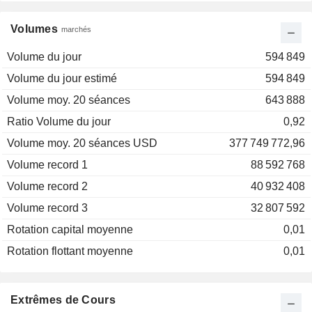
Volumes
marchés
Volume du jour
594 849
Volume du jour estimé
594 849
Volume moy. 20 séances
643 888
Ratio Volume du jour
0,92
Volume moy. 20 séances USD
377 749 772,96
Volume record 1
88 592 768
Volume record 2
40 932 408
Volume record 3
32 807 592
Rotation capital moyenne
0,01
Rotation flottant moyenne
0,01
Extrêmes de Cours