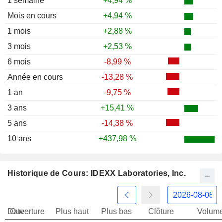
1 semaine
+4,94 %
Mois en cours
+4,94 %
1 mois
+2,88 %
3 mois
+2,53 %
6 mois
-8,99 %
Année en cours
-13,28 %
1 an
-9,75 %
3 ans
+15,41 %
5 ans
-14,38 %
10 ans
+437,98 %
Historique de Cours: IDEXX Laboratories, Inc.
Date
Ouverture
Plus haut
Plus bas
Clôture
Volum