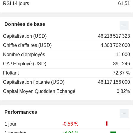
RSI 14 jours
2001
+29,59 %
61,51
2000
+36,43 %
1999
-40,07 %
Données de base
1998
+68,82 %
Capitalisation (USD)
46 218 517 323
1997
-55,73 %
Chiffre d'affaires (USD)
4 303 702 000
1996
-23,40 %
Nombre d'employés
11 000
1995
+161,11 %
CA / Employé (USD)
391 246
1994
+12,94 %
Flottant
72.37 %
1993
+94,66 %
Capitalisation flottante (USD)
46 117 156 000
1992
+47,19 %
Capital Moyen Quotidien Echangé
0.82%
1991
+47,11 %
Performances
1 jour
-0,56 %