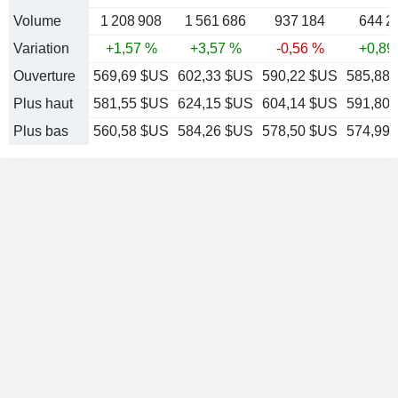
Volume
1 208 908
1 561 686
937 184
644 2
Variation
+1,57 %
+3,57 %
-0,56 %
+0,89
Ouverture
569,69 $US
602,33 $US
590,22 $US
585,88
Plus haut
581,55 $US
624,15 $US
604,14 $US
591,80
Plus bas
560,58 $US
584,26 $US
578,50 $US
574,99