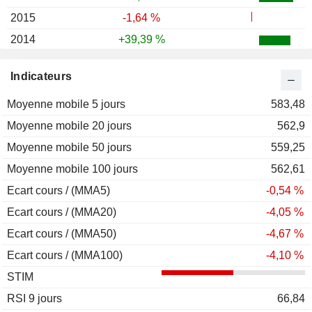
2015
-1,64 %
2014
+39,39 %
2013
+14,62 %
Indicateurs
2012
+20,58 %
Moyenne mobile 5 jours
2011
+11,18 %
583,48
Moyenne mobile 20 jours
2010
+29,50 %
562,9
Moyenne mobile 50 jours
2009
+48,14 %
559,25
Moyenne mobile 100 jours
2008
-38,46 %
562,61
Ecart cours / (MMA5)
2007
+47,87 %
-0,54 %
Ecart cours / (MMA20)
2006
+10,17 %
-4,05 %
Ecart cours / (MMA50)
2005
+31,86 %
-4,67 %
Ecart cours / (MMA100)
2004
+17,96 %
-4,10 %
STIM
2003
+40,88 %
RSI 9 jours
2002
+15,22 %
66,84