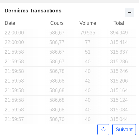
Dernières Transactions
Date
Cours
Volume
Total
22:00:00
586,67
79 535
394 949
22:00:00
586,77
77
315 414
21:59:58
586,67
51
315 337
21:59:58
586,67
40
315 286
21:59:58
586,78
40
315 246
21:59:58
586,68
42
315 206
21:59:58
586,68
40
315 164
21:59:58
586,68
40
315 124
21:59:58
586,68
40
315 084
21:59:57
586,70
40
315 044
Suivant