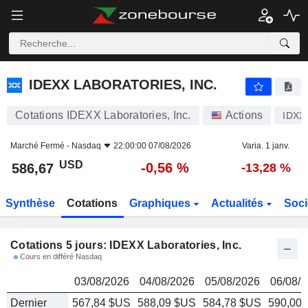
IDEXX LABORATORIES, INC.
586,67
$
IDEXX LABORATORIES, INC.
Cotations IDEXX Laboratories, Inc.
Actions
IDXX
Marché Fermé -
Nasdaq
22:00:00 07/08/2026
Varia. 1 janv.
USD
-0,56 %
586,67
-13,28 %
Synthèse
Cotations
Graphiques
Actualités
Soci
Cotations 5 jours: IDEXX Laboratories, Inc.
Cours en différé Nasdaq
03/08/2026
04/08/2026
05/08/2026
06/08/
Dernier
567,84 $US
588,09 $US
584,78 $US
590,00