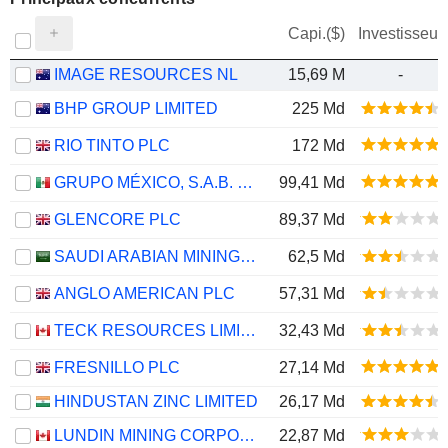
Capi.($)
Investisseur
IMAGE RESOURCES NL
15,69 M
-
BHP GROUP LIMITED
225 Md
RIO TINTO PLC
172 Md
GRUPO MÉXICO, S.A.B. DE C.V.
99,41 Md
GLENCORE PLC
89,37 Md
SAUDI ARABIAN MINING COMPANY (MAADEN)
62,5 Md
ANGLO AMERICAN PLC
57,31 Md
TECK RESOURCES LIMITED
32,43 Md
FRESNILLO PLC
27,14 Md
HINDUSTAN ZINC LIMITED
26,17 Md
LUNDIN MINING CORPORATION
22,87 Md