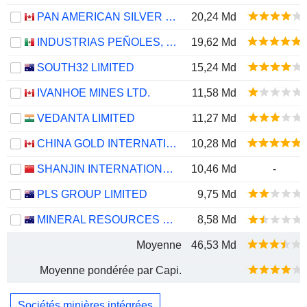
PAN AMERICAN SILVER CORP.
20,24 Md
INDUSTRIAS PEÑOLES, S.A.B. DE C.V.
19,62 Md
SOUTH32 LIMITED
15,24 Md
IVANHOE MINES LTD.
11,58 Md
VEDANTA LIMITED
11,27 Md
CHINA GOLD INTERNATIONAL RESOURCES CORP. LTD.
10,28 Md
SHANJIN INTERNATIONAL GOLD CO., LTD.
10,46 Md
-
PLS GROUP LIMITED
9,75 Md
MINERAL RESOURCES LIMITED
8,58 Md
Moyenne
46,53 Md
Moyenne pondérée par Capi.
Sociétés minières intégrées