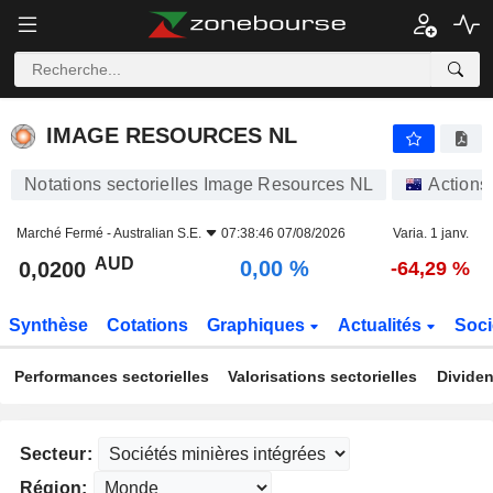
IMAGE RESOURCES NL
0,0200
$
0,00 %
IMAGE RESOURCES NL
Notations sectorielles Image Resources NL
Actions
Marché Fermé -
Australian S.E.
07:38:46 07/08/2026
Varia. 1 janv.
AUD
0,00 %
0,0200
-64,29 %
Synthèse
Cotations
Graphiques
Actualités
Soci
Performances sectorielles
Valorisations sectorielles
Dividen
Secteur:
Région: