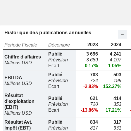
Historique des publications annuelles
2023
2024
Période Fiscale
Décembre
Publié
3 696
4 241
Chiffre d'affaires
Prévision
3 689
4 197
Millions USD
Ecart
0.17%
1.05%
Publié
703
503
EBITDA
Prévision
724
199
Millions USD
Ecart
-2.83%
152.27%
Résultat
Publié
621
414
d'exploitation
Prévision
720
353
(EBIT)
Ecart
-13.86%
17.21%
Millions USD
Résultat Avt.
Publié
834
317
Impôt (EBT)
Prévision
817
331