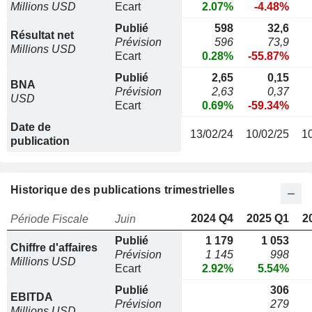
Millions USD
Ecart
2.07%
-4.48%
Publié
598
32,6
Résultat net
Prévision
596
73,9
Millions USD
Ecart
0.28%
-55.87%
Publié
2,65
0,15
BNA
Prévision
2,63
0,37
USD
Ecart
0.69%
-59.34%
Date de
13/02/24
10/02/25
1
publication
Historique des publications trimestrielles
2024 Q4
2025 Q1
2
Période Fiscale
Juin
Publié
1 179
1 053
Chiffre d'affaires
Prévision
1 145
998
Millions USD
Ecart
2.92%
5.54%
Publié
306
EBITDA
Prévision
279
Millions USD