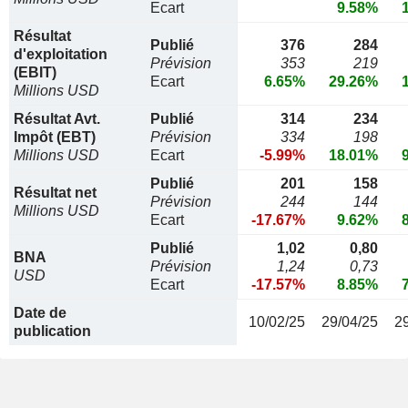
Ecart
9.58%
Résultat
Publié
376
284
d'exploitation
Prévision
353
219
(EBIT)
Ecart
6.65%
29.26%
Millions USD
Résultat Avt.
Publié
314
234
Impôt (EBT)
Prévision
334
198
Millions USD
Ecart
-5.99%
18.01%
Publié
201
158
Résultat net
Prévision
244
144
Millions USD
Ecart
-17.67%
9.62%
Publié
1,02
0,80
BNA
Prévision
1,24
0,73
USD
Ecart
-17.57%
8.85%
Date de
10/02/25
29/04/25
2
publication