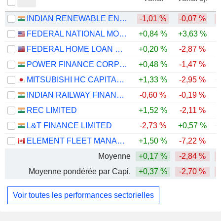
INDIAN RENEWABLE ENERGY DEVELOPMENT AGENCY LIMITED
-1,01 %
-0,07 %
-
FEDERAL NATIONAL MORTGAGE ASSOCIATION
+0,84 %
+3,63 %
-
FEDERAL HOME LOAN MORTGAGE CORPORATION
+0,20 %
-2,87 %
-
POWER FINANCE CORPORATION LIMITED
+0,48 %
-1,47 %
MITSUBISHI HC CAPITAL INC.
+1,33 %
-2,95 %
+
INDIAN RAILWAY FINANCE CORPORATION LIMITED
-0,60 %
-0,19 %
-
REC LIMITED
+1,52 %
-2,11 %
L&T FINANCE LIMITED
-2,73 %
+0,57 %
+
ELEMENT FLEET MANAGEMENT CORP.
+1,50 %
-7,22 %
-
Moyenne
+0,17 %
-2,84 %
Moyenne pondérée par Capi.
+0,37 %
-2,70 %
Voir toutes les performances sectorielles