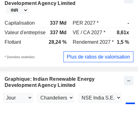
Development Agency Limited
Capitalisation
337 Md
PER 2027 *
-
P
Valeur d'entreprise
337 Md
VE / CA 2027 *
8,61x
V
Flottant
28,24 %
Rendement 2027 *
1,5 %
R
Plus de ratios de valorisation
* Données estimées
Graphique: Indian Renewable Energy
Development Agency Limited