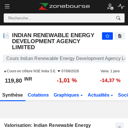
INDIAN RENEWABLE ENERGY DEVELOPMENT AGENCY LIMITED
119,80
₹
-1,01 %
INDIAN RENEWABLE ENERGY
DEVELOPMENT AGENCY
LIMITED
Cours Indian Renewable Energy Development Agency Lim
Cours en clôture
NSE India S.E.
07/08/2026
Varia. 1 janv.
INR
-1,01 %
119,80
-14,37 %
Synthèse
Cotations
Graphiques
Actualités
Soci
Valorisation: Indian Renewable Energy