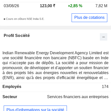
03/08/26
123,00 ₹
+2,85 %
7,82 M
Plus de cotations
Cours en clôture NSE India S.E.
Profil Société
Indian Renewable Energy Development Agency Limited est
une société financière non bancaire (NBFC) basée en Inde
qui n'accepte pas de dépôts. La société a pour mission de
promouvoir, de développer et d'apporter un soutien financier
à des projets liés aux énergies nouvelles et renouvelables
(ENR), ainsi qu'à des projets d'efficacité énergétique et de
conservation de l'énergie. La société propose une gamme
Employés
174
complète de produits financiers et de services connexes, de
la conceptualisation du projet à la phase post-mise en
Secteur
Services financiers aux entreprises
service, pour les projets d'énergie renouvelable. Elle a
financé des projets dans de nombreux secteurs des
énergies renouvelables, tels que l'énergie solaire, l'énergie
Plus d'informations sur la société