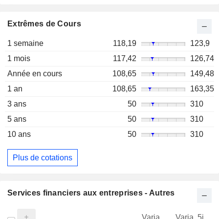
Extrêmes de Cours
1 semaine
118,19
123,9
1 mois
117,42
126,74
Année en cours
108,65
149,48
1 an
108,65
163,35
3 ans
50
310
5 ans
50
310
10 ans
50
310
Plus de cotations
Services financiers aux entreprises - Autres
Varia.
Varia. 5j.