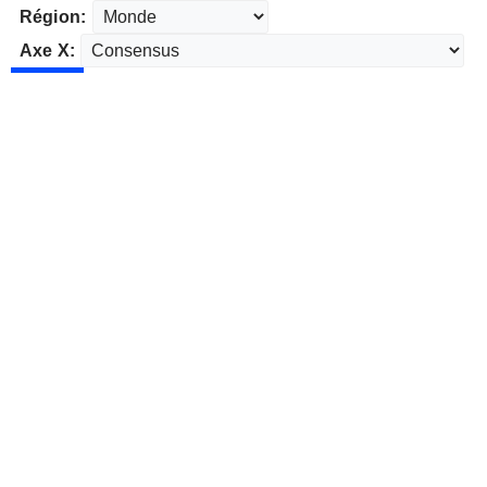
Région:
Axe X: