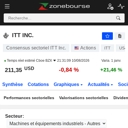
ITT INC.
211,35
$
-0,84 %
ITT INC.
Consensus sectoriel ITT Inc.
Actions
ITT
US4
Temps réel estimé
Cboe BZX
21:31:09 10/08/2026
Varia. 1 janv.
USD
-0,84 %
211,35
+21,46 %
Synthèse
Cotations
Graphiques
Actualités
Soci
Performances sectorielles
Valorisations sectorielles
Dividen
Secteur: