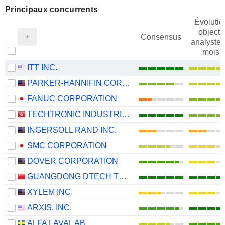
Principaux concurrents
Évolutio
objectif
Consensus
analystes
mois
ITT INC.
PARKER-HANNIFIN CORPORATION
FANUC CORPORATION
TECHTRONIC INDUSTRIES COMPANY LIMITED
INGERSOLL RAND INC.
SMC CORPORATION
DOVER CORPORATION
GUANGDONG DTECH TECHNOLOGY CO., LTD.
XYLEM INC.
ARXIS, INC.
ALFA LAVAL AB