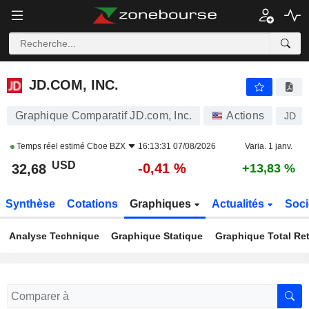
JD.COM, INC.
32,68
$
-0,41 %
JD.COM, INC.
Graphique Comparatif JD.com, Inc.
Actions
JD
Temps réel estimé
Cboe BZX
16:13:31 07/08/2026
Varia. 1 janv.
USD
-0,41 %
32,68
+13,83 %
Synthèse
Cotations
Graphiques
Actualités
Soci
Analyse Technique
Graphique Statique
Graphique Total Re