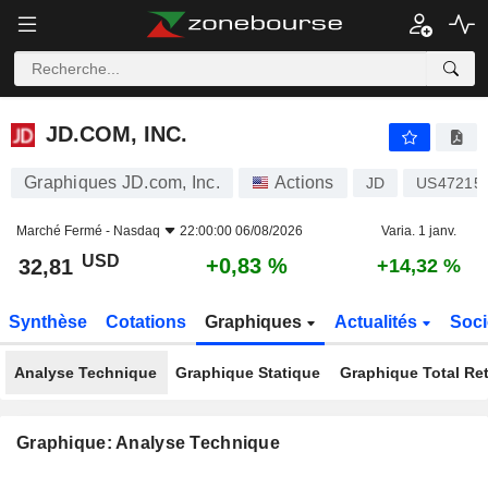
JD.COM, INC.
32,81
$
+0,83 %
JD.COM, INC.
Graphiques JD.com, Inc.
Actions
JD
US47215
Marché Fermé -
Nasdaq
22:00:00 06/08/2026
Varia. 1 janv.
USD
+0,83 %
32,81
+14,32 %
Synthèse
Cotations
Graphiques
Actualités
Soci
Analyse Technique
Graphique Statique
Graphique Total Re
Graphique: Analyse Technique