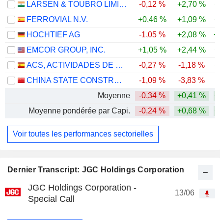
LARSEN & TOUBRO LIMITED
-0,12 %
+2,70 %
+
FERROVIAL N.V.
+0,46 %
+1,09 %
+
HOCHTIEF AG
-1,05 %
+2,08 %
+
EMCOR GROUP, INC.
+1,05 %
+2,44 %
+
ACS, ACTIVIDADES DE CONSTRUCCIÓN Y SERVICIOS, S.A.
-0,27 %
-1,18 %
+
CHINA STATE CONSTRUCTION ENGINEERING CORPORATION LIMITED
-1,09 %
-3,83 %
-
Moyenne
-0,34 %
+0,41 %
+
Moyenne pondérée par Capi.
-0,24 %
+0,68 %
+
Voir toutes les performances sectorielles
Dernier Transcript: JGC Holdings Corporation
JGC Holdings Corporation -
13/06
Special Call