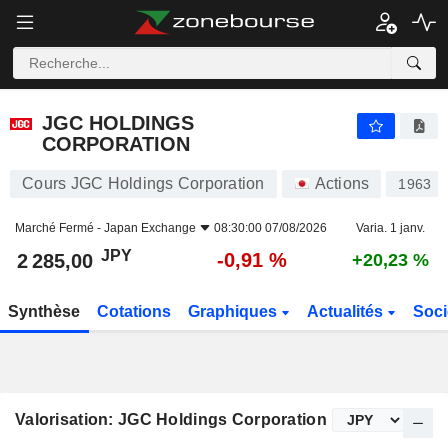
JGC HOLDINGS CORPORATION
2 285,00
¥
-0,91 %
JGC HOLDINGS
CORPORATION
Cours JGC Holdings Corporation
Actions
1963
Marché Fermé -
Japan Exchange
08:30:00 07/08/2026
Varia. 1 janv.
JPY
-0,91 %
2 285,00
+20,23 %
Synthèse
Cotations
Graphiques
Actualités
Soci
Valorisation: JGC Holdings Corporation