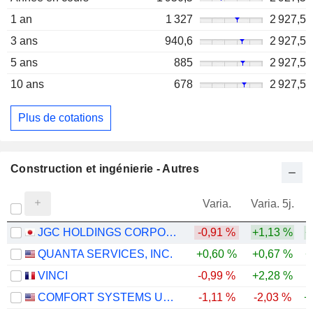
1 an
1 327
2 927,5
3 ans
940,6
2 927,5
5 ans
885
2 927,5
10 ans
678
2 927,5
Plus de cotations
Construction et ingénierie - Autres
Varia.
Varia. 5j.
JGC HOLDINGS CORPORATION
-0,91 %
+1,13 %
+
QUANTA SERVICES, INC.
+0,60 %
+0,67 %
+
VINCI
-0,99 %
+2,28 %
COMFORT SYSTEMS USA, INC.
-1,11 %
-2,03 %
+