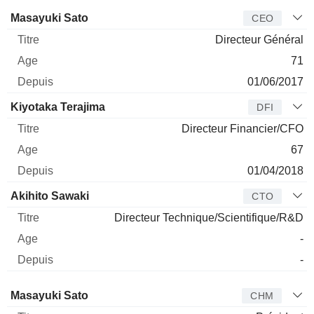
Dirigeant
Titre
Age
Depuis
Masayuki Sato
CEO
Directeur Général
71
01/06/2017
Kiyotaka Terajima
DFI
Directeur Financier/CFO
67
01/04/2018
Akihito Sawaki
CTO
Directeur Technique/Scientifique/R&D
-
-
Administrateur
Titre
Age
Depuis
Masayuki Sato
CHM