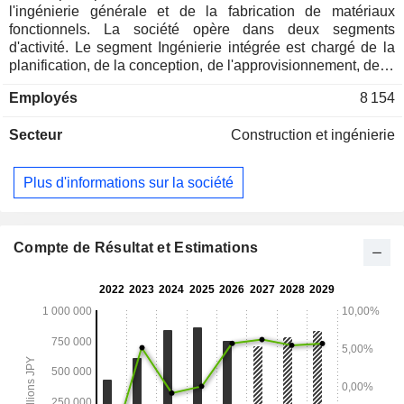
l'ingénierie générale et de la fabrication de matériaux
fonctionnels. La société opère dans deux segments
d'activité. Le segment Ingénierie intégrée est chargé de la
planification, de la conception, de l'approvisionnement, de la
construction et des essais d'équipements, d'appareils et
Employés
8 154
d'installations destinés aux secteurs du pétrole, du raffinage
du pétrole, de la pétrochimie, du gaz, du gaz naturel liquéfié
Secteur
Construction et ingénierie
(GNL) et autres, ainsi qu'aux secteurs de l'eau et de la
production d'électricité. Le segment « Fabrication de
matériaux fonctionnels » est impliqué dans la fabrication et
Plus d'informations sur la société
la vente de produits dans les domaines des catalyseurs, des
nanotechnologies, de la propreté et de la sécurité, des
matériaux électroniques, des céramiques haute performance
et des énergies de nouvelle génération. La société est
Compte de Résultat et Estimations
également active dans le conseil, l’assistance
administrative, le dessalement, ainsi que la production et la
vente de pétrole brut et de gaz.