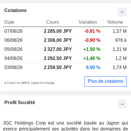
Cotations
Date
Cours
Variation
Volume
07/08/26
2 285,00 JPY
-0,91 %
1,57 M
06/08/26
2 306,00 JPY
-0,90 %
976 k
05/08/26
2 327,00 JPY
+1,50 %
1,31 M
04/08/26
2 292,50 JPY
+1,46 %
1,2 M
03/08/26
2 259,50 JPY
0,00 %
1,74 M
Plus de cotations
Cours en différé Japan Exchange
Profil Société
JGC Holdings Corp est une société basée au Japon qui
exerce principalement ses activités dans les domaines de