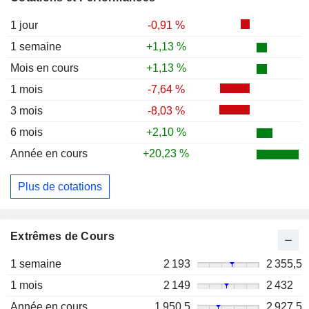
1 jour
-0,91 %
1 semaine
+1,13 %
Mois en cours
+1,13 %
1 mois
-7,64 %
3 mois
-8,03 %
6 mois
+2,10 %
Année en cours
+20,23 %
Plus de cotations
Extrêmes de Cours
1 semaine
2 193
2 355,5
1 mois
2 149
2 432
Année en cours
1 950,5
2 927,5