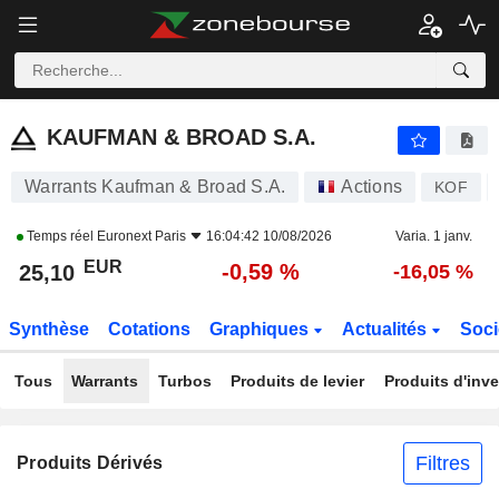
KAUFMAN & BROAD S.A.
25,10
€
-0,59 %
KAUFMAN & BROAD S.A.
Warrants Kaufman & Broad S.A.
Actions
KOF
Temps réel
Euronext Paris
16:04:42 10/08/2026
Varia. 1 janv.
EUR
-0,59 %
25,10
-16,05 %
Synthèse
Cotations
Graphiques
Actualités
Soci
Tous
Warrants
Turbos
Produits de levier
Produits d'inv
Filtres
Produits Dérivés