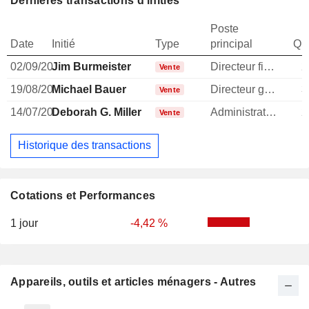
Dernières transactions d'initiés
Poste
Date
Initié
Type
principal
Qua
02/09/20
Jim Burmeister
Directeur financier
2
Vente
19/08/20
Michael Bauer
Directeur general
3
Vente
14/07/20
Deborah G. Miller
Administrateur
2
Vente
Historique des transactions
Cotations et Performances
1 jour
-4,42 %
Appareils, outils et articles ménagers - Autres