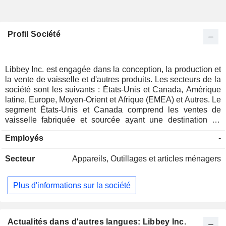
Profil Société
Libbey Inc. est engagée dans la conception, la production et
la vente de vaisselle et d'autres produits. Les secteurs de la
société sont les suivants : États-Unis et Canada, Amérique
latine, Europe, Moyen-Orient et Afrique (EMEA) et Autres. Le
segment États-Unis et Canada comprend les ventes de
vaisselle fabriquée et sourcée ayant une destination de
marché final aux États-Unis et au Canada, à l'exclusion des
Employés
-
produits en verre pour les fabricants d'équipements
originaux (OEM), qui restent dans le segment Amérique
Secteur
Appareils, Outillages et articles ménagers
latine. Le segment Amérique latine comprend
principalement les ventes de vaisselle en verre fabriquée et
sourcée ayant une destination de marché final en Amérique
Plus d'informations sur la société
latine, y compris les produits en verre pour les OEM qui ont
une destination de marché final en dehors de l'Amérique
latine. Le segment EMEA comprend principalement les
ventes de vaisselle en verre fabriquée et sourcée ayant une
Actualités dans d'autres langues: Libbey Inc.