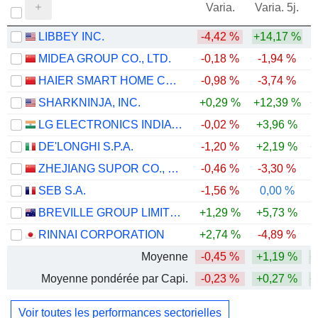
Varia.
Varia. 5j.
LIBBEY INC.
-4,42 %
+14,17 %
MIDEA GROUP CO., LTD.
-0,18 %
-1,94 %
+
HAIER SMART HOME CO., LTD.
-0,98 %
-3,74 %
-
SHARKNINJA, INC.
+0,29 %
+12,39 %
+
LG ELECTRONICS INDIA LIMITED
-0,02 %
+3,96 %
DE'LONGHI S.P.A.
-1,20 %
+2,19 %
+
ZHEJIANG SUPOR CO., LTD.
-0,46 %
-3,30 %
-
SEB S.A.
-1,56 %
0,00 %
BREVILLE GROUP LIMITED
+1,29 %
+5,73 %
RINNAI CORPORATION
+2,74 %
-4,89 %
Moyenne
-0,45 %
+1,19 %
+
Moyenne pondérée par Capi.
-0,23 %
+0,27 %
+
Voir toutes les performances sectorielles