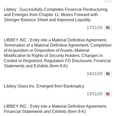
destination de marché final en Europe, au Moyen-Orient et
en Afrique. Le segment Autres comprend principalement les
Libbey : Successfully Completes Financial Restructuring
ventes de vaisselle en verre fabriquée et sourcée dont la
and Emerges from Chapter 11; Moves Forward with
destination finale est l'Asie-Pacifique.
Stronger Balance Sheet and Improved Liquidity
17/11/20
LIBBEY INC : Entry into a Material Definitive Agreement,
Termination of a Material Definitive Agreement, Completion
of Acquisition or Disposition of Assets, Material
Modification to Rights of Security Holders, Changes in
Control or Registrant, Regulation FD Disclosure, Financial
Statements and Exhibits (form 8-K)
16/11/20
Libbey Glass Inc. Emerged from Bankruptcy
13/11/20
LIBBEY INC : Entry into a Material Definitive Agreement,
Financial Statements and Exhibits (form 8-K)