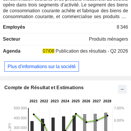
opère dans trois segments d'activité. Le segment des biens
de consommation courante achète et fabrique des biens de
consommation courante, et commercialise ses produits par
l'intermédiaire de magasins de distribution. Ce segment
Employés
8 346
comprend également le commerce d'aliments pour animaux
de compagnie et la gestion de produits en vente libre. Le
Secteur
Produits ménagers
segment des produits industriels commercialise des produits
industriels et des produits d'entretien pour la cuisine. Le
Agenda
07/08
Publication des résultats - Q2 2026
segment International fabrique et vend des biens de
consommation courante et des produits chimiques sur les
marchés étrangers. La société exerce également des
Plus d'informations sur la société
activités de conception, de construction et de maintenance
de ses équipements, ainsi que de transport de ses produits,
et est présente dans les secteurs de l'immobilier, du
courtage et des services sociaux.
Compte de Résultat et Estimations