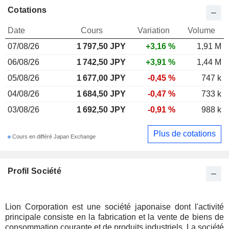
Cotations
Date
Cours
Variation
Volume
07/08/26
1 797,50
JPY
+3,16 %
1,91 M
06/08/26
1 742,50 JPY
+3,91 %
1,44 M
05/08/26
1 677,00 JPY
-0,45 %
747 k
04/08/26
1 684,50 JPY
-0,47 %
733 k
03/08/26
1 692,50 JPY
-0,91 %
988 k
Plus de cotations
Cours en différé Japan Exchange
Profil Société
Lion Corporation est une société japonaise dont l'activité
principale consiste en la fabrication et la vente de biens de
consommation courante et de produits industriels. La société