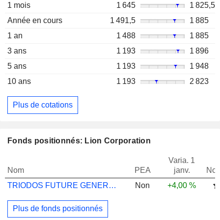
1 mois
1 645
1 825,5
Année en cours
1 491,5
1 885
1 an
1 488
1 885
3 ans
1 193
1 896
5 ans
1 193
1 948
10 ans
1 193
2 823
Plus de cotations
Fonds positionnés: Lion Corporation
Varia. 1
Nom
PEA
janv.
Not
TRIODOS FUTURE GENERATIONS I EUR CAP
Non
+4,00 %
Plus de fonds positionnés