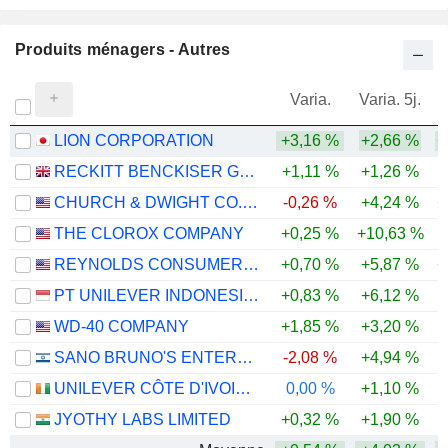
Produits ménagers - Autres
Varia.
Varia. 5j.
LION CORPORATION
+3,16 %
+2,66 %
+
RECKITT BENCKISER GROUP PLC
+1,11 %
+1,26 %
CHURCH & DWIGHT CO., INC.
-0,26 %
+4,24 %
+
THE CLOROX COMPANY
+0,25 %
+10,63 %
-
REYNOLDS CONSUMER PRODUCTS INC.
+0,70 %
+5,87 %
+
PT UNILEVER INDONESIA TBK
+0,83 %
+6,12 %
WD-40 COMPANY
+1,85 %
+3,20 %
SANO BRUNO'S ENTERPRISES LTD
-2,08 %
+4,94 %
UNILEVER CÔTE D'IVOIRE, S.A.
0,00 %
+1,10 %
JYOTHY LABS LIMITED
+0,32 %
+1,90 %
-