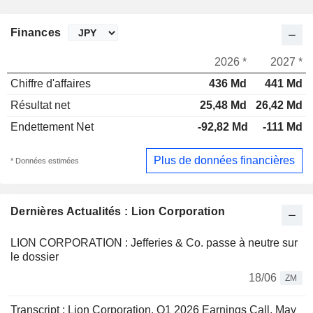
Finances
2026 *
2027 *
Chiffre d'affaires
436 Md
441 Md
Résultat net
25,48 Md
26,42 Md
Endettement Net
-92,82 Md
-111 Md
Plus de données financières
* Données estimées
Dernières Actualités : Lion Corporation
LION CORPORATION : Jefferies & Co. passe à neutre sur
le dossier
18/06
ZM
Transcript : Lion Corporation, Q1 2026 Earnings Call, May