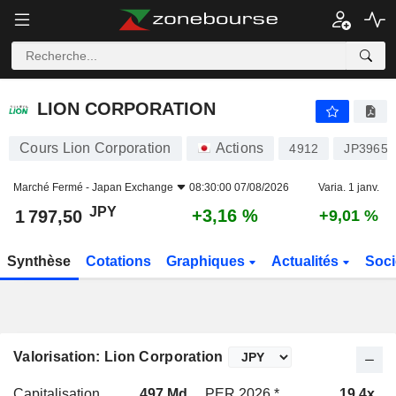
LION CORPORATION
1 797,50
¥
+3,16 %
LION CORPORATION
Cours Lion Corporation
Actions
4912
JP39654
Marché Fermé -
Japan Exchange
08:30:00 07/08/2026
Varia. 1 janv.
JPY
+3,16 %
1 797,50
+9,01 %
Synthèse
Cotations
Graphiques
Actualités
Soci
Valorisation: Lion Corporation
Capitalisation
497 Md
PER 2026 *
19,4x