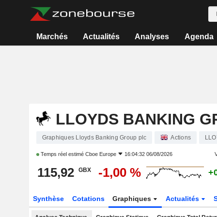
Marchés
Actualités
Analyses
Agenda
LLOYDS BANKING G
Graphiques Lloyds Banking Group plc
Actions
LLO
Temps réel estimé
Cboe Europe
16:04:32 06/08/2026
V
115,92
-1,00 %
GBX
+
Synthèse
Cotations
Graphiques
Actualités