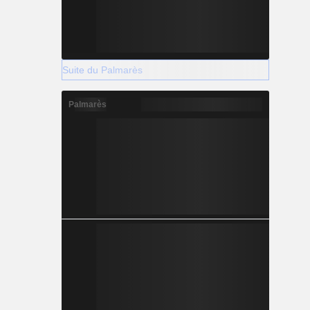
Suite du Palmarès
Palmarès