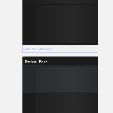
Suite du Palmarès
Devises / Forex