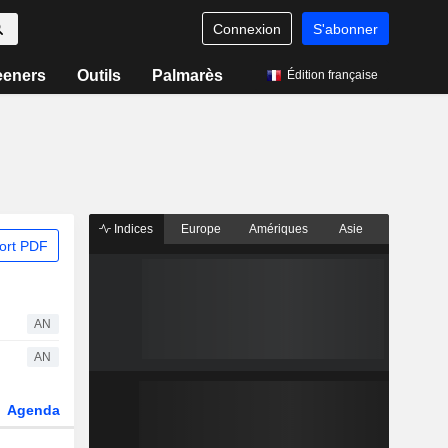
Connexion
S'abonner
eeners
Outils
Palmarès
Édition française
Indices
Europe
Amériques
Asie
ort PDF
AN
AN
Agenda
Secteur
Dérivés
Fonds et ETFs