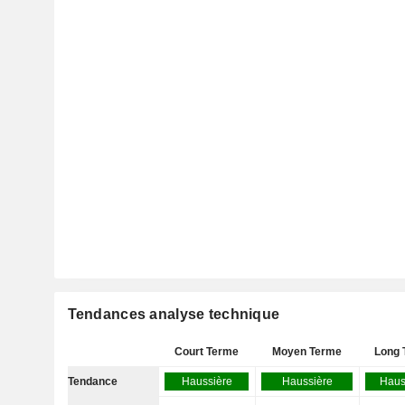
Tendances analyse technique
Court Terme
Moyen Terme
Long 
Tendance
Haussière
Haussière
Haus