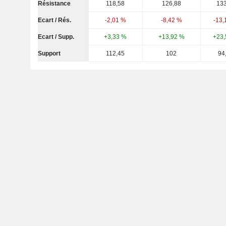
Résistance
118,58
126,88
133
Ecart / Rés.
-2,01 %
-8,42 %
-13,
Ecart / Supp.
+3,33 %
+13,92 %
+23,
Support
112,45
102
94