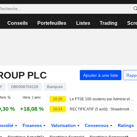
Conseils
Portefeuilles
Listes
Trading
Scr
ROUP PLC
Ajouter à une liste
Rapp
Y
GB0008706128
Banques
aria. 5j.
Varia. 1 janv.
10:26
Le FTSE 100 soutenu par Admiral et Persimmon
0,30 %
+18,08 %
10:14
RECTIFICATIF (5 août) : Shawbrook réitère ses prévisions après un " solide premier semestre »
Société
Finances
Valorisation
Consensus
Ratings