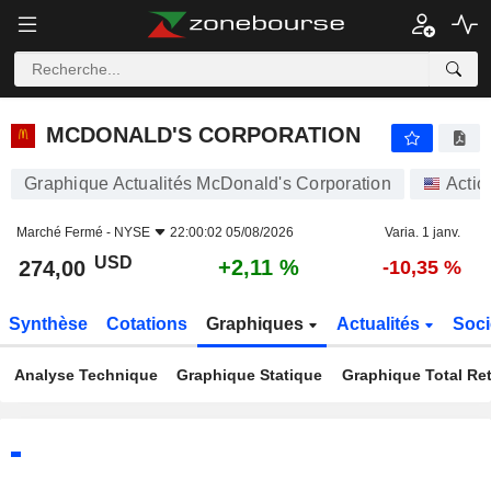
MCDONALD'S CORPORATION
274,00
$
+2,11 %
MCDONALD'S CORPORATION
Graphique Actualités McDonald's Corporation
Actio
Marché Fermé -
NYSE
22:00:02 05/08/2026
Varia. 1 janv.
USD
+2,11 %
274,00
-10,35 %
Synthèse
Cotations
Graphiques
Actualités
Soci
Analyse Technique
Graphique Statique
Graphique Total Re