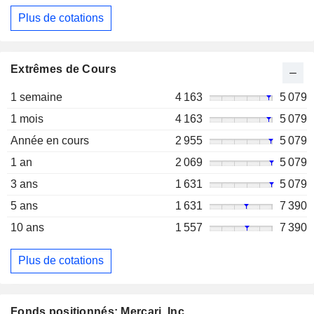
Plus de cotations
Extrêmes de Cours
1 semaine
4 163
5 079
1 mois
4 163
5 079
Année en cours
2 955
5 079
1 an
2 069
5 079
3 ans
1 631
5 079
5 ans
1 631
7 390
10 ans
1 557
7 390
Plus de cotations
Fonds positionnés: Mercari, Inc.