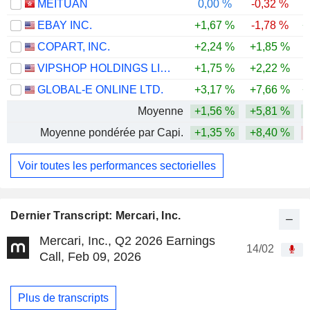
MEITUAN
0,00 %
-0,32 %
-
EBAY INC.
+1,67 %
-1,78 %
+
COPART, INC.
+2,24 %
+1,85 %
-
VIPSHOP HOLDINGS LIMITED
+1,75 %
+2,22 %
GLOBAL-E ONLINE LTD.
+3,17 %
+7,66 %
+
Moyenne
+1,56 %
+5,81 %
Moyenne pondérée par Capi.
+1,35 %
+8,40 %
Voir toutes les performances sectorielles
Dernier Transcript: Mercari, Inc.
Mercari, Inc., Q2 2026 Earnings
14/02
Call, Feb 09, 2026
Plus de transcripts