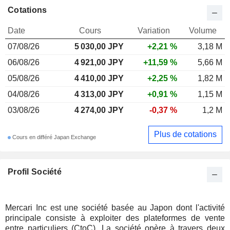
Cotations
Date
Cours
Variation
Volume
07/08/26
5 030,00 JPY
+2,21 %
3,18 M
06/08/26
4 921,00 JPY
+11,59 %
5,66 M
05/08/26
4 410,00 JPY
+2,25 %
1,82 M
04/08/26
4 313,00 JPY
+0,91 %
1,15 M
03/08/26
4 274,00 JPY
-0,37 %
1,2 M
Plus de cotations
Cours en différé Japan Exchange
Profil Société
Mercari Inc est une société basée au Japon dont l'activité
principale consiste à exploiter des plateformes de vente
entre particuliers (CtoC). La société opère à travers deux