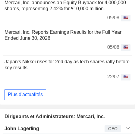
Mercari, Inc. announces an Equity Buyback for 4,000,000
shares, representing 2.42% for ¥10,000 million.
05/08
Mercari, Inc. Reports Earnings Results for the Full Year
Ended June 30, 2026
05/08
Japan's Nikkei rises for 2nd day as tech shares rally before
key results
22/07
Plus d'actualités
Dirigeants et Administrateurs: Mercari, Inc.
Dirigeant
Titre
Age
Depuis
John Lagerling
CEO