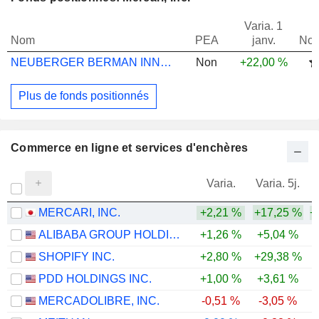
Varia. 1
Nom
PEA
janv.
Not
NEUBERGER BERMAN INNOVASIA 5G EUR M ACC
Non
+22,00 %
Plus de fonds positionnés
Commerce en ligne et services d'enchères
Varia.
Varia. 5j.
MERCARI, INC.
+2,21 %
+17,25 %
+
ALIBABA GROUP HOLDING LIMITED
+1,26 %
+5,04 %
SHOPIFY INC.
+2,80 %
+29,38 %
PDD HOLDINGS INC.
+1,00 %
+3,61 %
-
MERCADOLIBRE, INC.
-0,51 %
-3,05 %
-