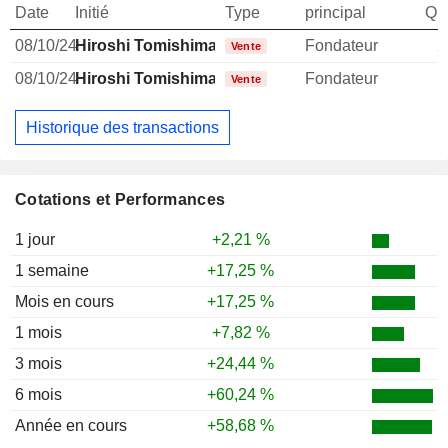
Date
Initié
Type
principal
Qua
08/10/24
Hiroshi Tomishima
Fondateur
2
Vente
08/10/24
Hiroshi Tomishima
Fondateur
1
Vente
Historique des transactions
Cotations et Performances
1 jour
+2,21 %
1 semaine
+17,25 %
Mois en cours
+17,25 %
1 mois
+7,82 %
3 mois
+24,44 %
6 mois
+60,24 %
Année en cours
+58,68 %