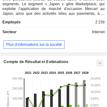
segments. Le segment « Japon » gère Marketplace, qui
exploite l'application de marché d'occasion Mercari au
Japon, ainsi que des activités liées aux paiements, à la
finance et aux cryptomonnaies au Japon. Le segment «
Employés
2 159
États-Unis » gère l'application de marché d'occasion Mercari
aux États-Unis. La société exerce également des activités
Secteur
Internet
dans le domaine du sport et d'autres secteurs.
Plus d'informations sur la société
Compte de Résultat et Estimations