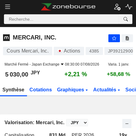
MERCARI, INC.
5 030,00
¥
+2,21 %
MERCARI, INC.
Cours Mercari, Inc.
Actions
4385
JP392129000
Marché Fermé -
Japan Exchange
08:30:00 07/08/2026
Varia. 1 janv.
JPY
+2,21 %
5 030,00
+58,68 %
Synthèse
Cotations
Graphiques
Actualités
Soci
Valorisation: Mercari, Inc.
Capitalisation
831 Md
PER 2026
19x
P