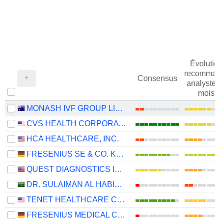
Évolutio
recomman
Consensus
analystes
mois
MONASH IVF GROUP LIMITED
CVS HEALTH CORPORATION
HCA HEALTHCARE, INC.
FRESENIUS SE & CO. KGAA
QUEST DIAGNOSTICS INCORPORATED
DR. SULAIMAN AL HABIB MEDICAL SERVICES GROUP COMPANY
TENET HEALTHCARE CORPORATION
FRESENIUS MEDICAL CARE AG