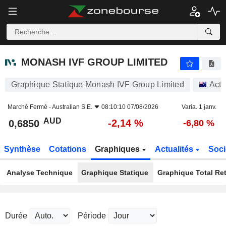
MONASH IVF GROUP LIMITED
0,6850
$
-2,14 %
MONASH IVF GROUP LIMITED
Graphique Statique Monash IVF Group Limited
Acti
Marché Fermé -
Australian S.E.
08:10:10 07/08/2026
Varia. 1 janv.
AUD
-2,14 %
0,6850
-6,80 %
Synthèse
Cotations
Graphiques
Actualités
Soci
Analyse Technique
Graphique Statique
Graphique Total Re
Durée
Période