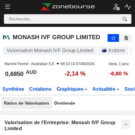
MONASH IVF GROUP LIMITED
0,6850
$
-2,14 %
MONASH IVF GROUP LIMITED
Valorisation Monash IVF Group Limited
Actions
Marché Fermé -
Australian S.E.
08:10:10 07/08/2026
Varia. 1 janv.
AUD
-2,14 %
0,6850
-6,80 %
Synthèse
Cotations
Graphiques
Actualités
Soci
Ratios de Valorisation
Dividende
Valorisation de l'Entreprise: Monash IVF Group
Limited