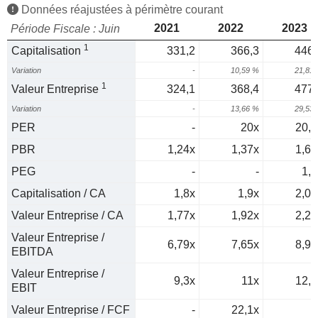
Données réajustées à périmètre courant
2021
2022
2023
Période Fiscale : Juin
1
Capitalisation
331,2
366,3
446,
Variation
-
10,59 %
21,81
1
Valeur Entreprise
324,1
368,4
477,
Variation
-
13,66 %
29,53
PER
-
20x
20,4
PBR
1,24x
1,37x
1,63
PEG
-
-
1,1
Capitalisation / CA
1,8x
1,9x
2,09
Valeur Entreprise / CA
1,77x
1,92x
2,23
Valeur Entreprise /
6,79x
7,65x
8,93
EBITDA
Valeur Entreprise /
9,3x
11x
12,5
EBIT
Valeur Entreprise / FCF
-
22,1x