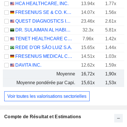
HCA HEALTHCARE, INC.
13.94x
1.77x
FRESENIUS SE & CO. KGAA
14.07x
1.56x
QUEST DIAGNOSTICS INCORPORATED
23.46x
2.61x
DR. SULAIMAN AL HABIB MEDICAL SERVICES GROUP COMPANY
32.3x
5.81x
TENET HEALTHCARE CORPORATION
7.96x
1.42x
REDE D'OR SÃO LUIZ S.A.
15.65x
1.44x
FRESENIUS MEDICAL CARE AG
14.51x
1.03x
DAVITA INC.
12.62x
1.59x
Moyenne
16,72x
1,90x
Moyenne pondérée par Capi.
15,61x
1,53x
Voir toutes les valorisations sectorielles
Compte de Résultat et Estimations