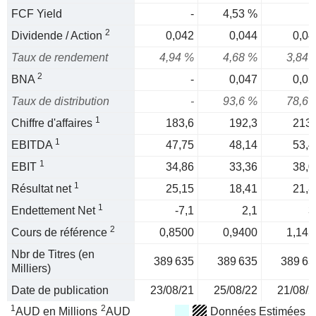
FCF Yield
-
4,53 %
2
Dividende / Action
0,042
0,044
0,04
Taux de rendement
4,94 %
4,68 %
3,84 
2
BNA
-
0,047
0,05
Taux de distribution
-
93,6 %
78,6 
1
Chiffre d'affaires
183,6
192,3
213,
1
EBITDA
47,75
48,14
53,4
1
EBIT
34,86
33,36
38,0
1
Résultat net
25,15
18,41
21,8
1
Endettement Net
-7,1
2,1
3
2
Cours de référence
0,8500
0,9400
1,145
Nbr de Titres (en
389 635
389 635
389 63
Milliers)
Date de publication
23/08/21
25/08/22
21/08/2
1
2
AUD en Millions
AUD
Données Estimées