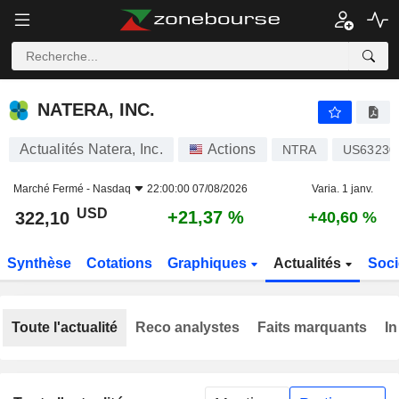
NATERA, INC.
322,10
$
+21,37 %
NATERA, INC.
Actualités Natera, Inc.
Actions
NTRA
US63230
Marché Fermé -
Nasdaq
22:00:00 07/08/2026
Varia. 1 janv.
USD
+21,37 %
322,10
+40,60 %
Synthèse
Cotations
Graphiques
Actualités
Soci
Toute l'actualité
Reco analystes
Faits marquants
In