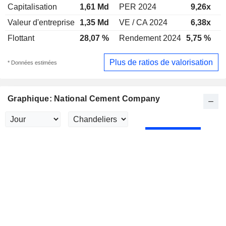
Capitalisation
1,61 Md
PER 2024
9,26x
P
Valeur d'entreprise
1,35 Md
VE / CA 2024
6,38x
V
Flottant
28,07 %
Rendement 2024
5,75 %
R
Plus de ratios de valorisation
* Données estimées
Graphique: National Cement Company