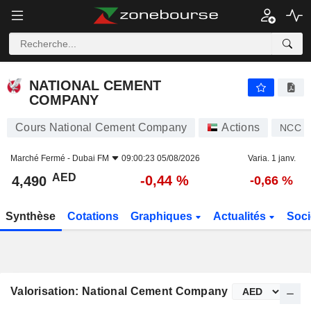
NATIONAL CEMENT COMPANY
4,490
AED
-0,44 %
NATIONAL CEMENT
COMPANY
Cours National Cement Company
Actions
NCC
Marché Fermé -
Dubai FM
09:00:23 05/08/2026
Varia. 1 janv.
AED
-0,44 %
4,490
-0,66 %
Synthèse
Cotations
Graphiques
Actualités
Soci
Valorisation: National Cement Company