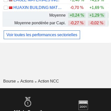
HUAXIN BUILDING MATERIALS GROUP CO., LTD.
-0,70 %
+1,69 %
+
Moyenne
+0,24 %
+1,29 %
+
Moyenne pondérée par Capi.
-0,27 %
-0,02 %
+
Voir toutes les performances sectorielles
Bourse
Actions
Action NCC