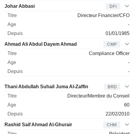
Johar Abbasi
DFI
Directeur Financier/CFO
-
01/01/1985
Ahmad Ali Abdul Dayem Ahmad
CMP
Compliance Officer
-
-
Administrateur
Titre
Age
Depuis
Thani Abdullah Suhail Juma Al-Zaffin
BRD
Directeur/Membre du Conseil
60
22/02/2010
Rashid Saif Ahmad Al-Ghurair
CHM
Président