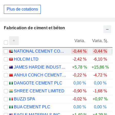
Plus de cotations
Fabrication de ciment et béton
Varia.
Varia. 5j.
NATIONAL CEMENT COMPANY
-0,44 %
-0,44 %
+
HOLCIM LTD
-2,42 %
-6,10 %
JAMES HARDIE INDUSTRIES PLC
+5,78 %
+15,86 %
ANHUI CONCH CEMENT COMPANY LIMITED
-0,22 %
-4,72 %
-
DANGOTE CEMENT PLC
0,00 %
0,00 %
+
SHREE CEMENT LIMITED
-0,90 %
-1,68 %
-
BUZZI SPA
-0,02 %
+0,97 %
BUA CEMENT PLC
0,00 %
0,00 %
+
EAGLE MATERIALS INC.
+1,40 %
+4,29 %