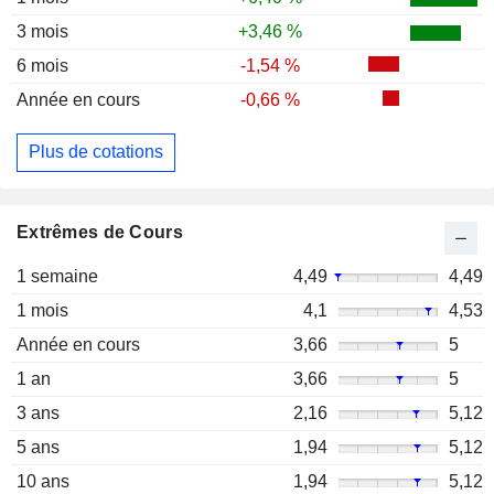
3 mois
+3,46 %
6 mois
-1,54 %
Année en cours
-0,66 %
Plus de cotations
Extrêmes de Cours
1 semaine
4,49
4,49
1 mois
4,1
4,53
Année en cours
3,66
5
1 an
3,66
5
3 ans
2,16
5,12
5 ans
1,94
5,12
10 ans
1,94
5,12