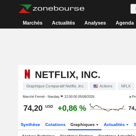
Marchés
Actualités
Analyses
Agenda
NETFLIX, INC.
Graphique Comparatif Netflix, Inc.
Actions
NFLX
Marché Fermé -
Nasdaq
22:00:00 05/08/2026
Pr
74,20
+0,86 %
USD
74
Synthèse
Cotations
Graphiques
Actualités