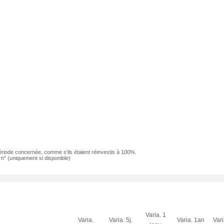
ériode concernée, comme s'ils étaient réinvestis à 100%.
n" (uniquement si disponible)
Varia. 1
Varia.
Varia. 5j.
Varia. 1an
Var