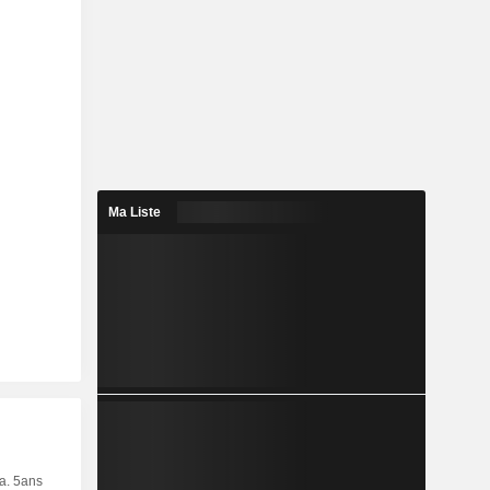
Ma Liste
ia. 5ans
Capi.
CT
MT
LT