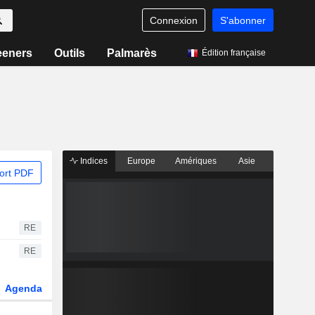
Connexion
S'abonner
eeners
Outils
Palmarès
Édition française
Indices
Europe
Amériques
Asie
ort PDF
RE
RE
Agenda
Secteur
Dérivés
Fonds et ETFs