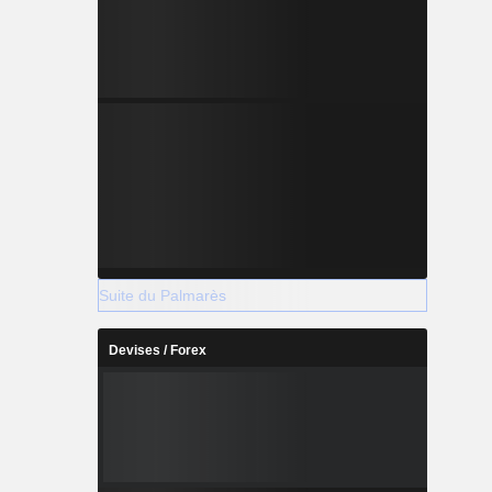
Suite du Palmarès
Devises / Forex