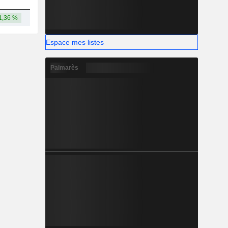
1,36 %
309 Md
Espace mes listes
Palmarès