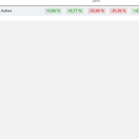
janv.
- Autres
+0,86 %
+0,77 %
-20,86 %
-35,36 %
+4