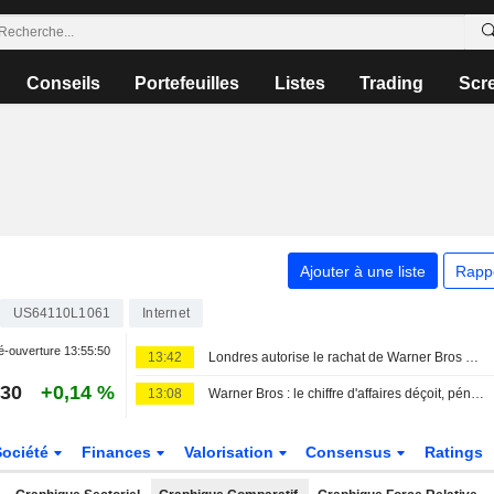
Conseils
Portefeuilles
Listes
Trading
Scr
Ajouter à une liste
Rapp
US64110L1061
Internet
é-ouverture
13:55:50
13:42
Londres autorise le rachat de Warner Bros par Paramount Skydance
,30
+0,14 %
13:08
Warner Bros : le chiffre d'affaires déçoit, pénalisé par la publicité et le box-office
Société
Finances
Valorisation
Consensus
Ratings