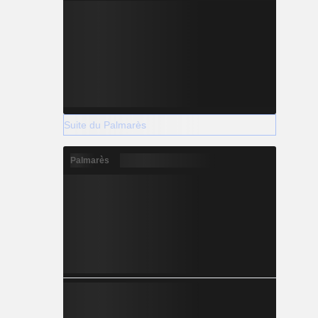
Suite du Palmarès
Palmarès