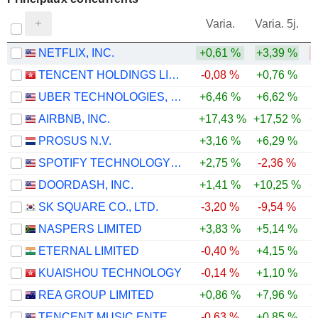
V
Varia.
Varia. 5j.
NETFLIX, INC.
+0,61 %
+3,39 %
TENCENT HOLDINGS LIMITED
-0,08 %
+0,76 %
UBER TECHNOLOGIES, INC.
+6,46 %
+6,62 %
AIRBNB, INC.
+17,43 %
+17,52 %
+
PROSUS N.V.
+3,16 %
+6,29 %
SPOTIFY TECHNOLOGY S.A.
+2,75 %
-2,36 %
DOORDASH, INC.
+1,41 %
+10,25 %
+
SK SQUARE CO., LTD.
-3,20 %
-9,54 %
-
NASPERS LIMITED
+3,83 %
+5,14 %
ETERNAL LIMITED
-0,40 %
+4,15 %
KUAISHOU TECHNOLOGY
-0,14 %
+1,10 %
REA GROUP LIMITED
+0,86 %
+7,96 %
+
TENCENT MUSIC ENTERTAINMENT GROUP
-0,63 %
+0,85 %
+