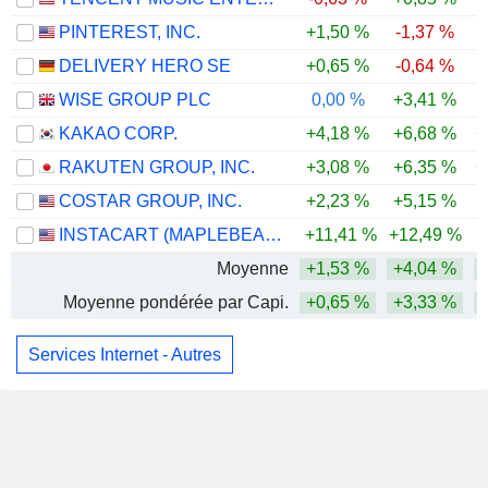
PINTEREST, INC.
+1,50 %
-1,37 %
DELIVERY HERO SE
+0,65 %
-0,64 %
WISE GROUP PLC
0,00 %
+3,41 %
KAKAO CORP.
+4,18 %
+6,68 %
+
RAKUTEN GROUP, INC.
+3,08 %
+6,35 %
+
COSTAR GROUP, INC.
+2,23 %
+5,15 %
INSTACART (MAPLEBEAR)
+11,41 %
+12,49 %
Moyenne
+1,53 %
+4,04 %
Moyenne pondérée par Capi.
+0,65 %
+3,33 %
Services Internet - Autres