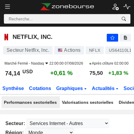
NETFLIX, INC.
74,14
$
+0,61 %
NETFLIX, INC.
Secteur Netflix, Inc.
Actions
NFLX
US64110L1
Marché Fermé -
Nasdaq
22:00:00 07/08/2026
Après clôture
02:00:00
USD
+0,61 %
74,14
75,50
+1,83 %
Synthèse
Cotations
Graphiques
Actualités
Soci
Performances sectorielles
Valorisations sectorielles
Dividen
Secteur:
Région: