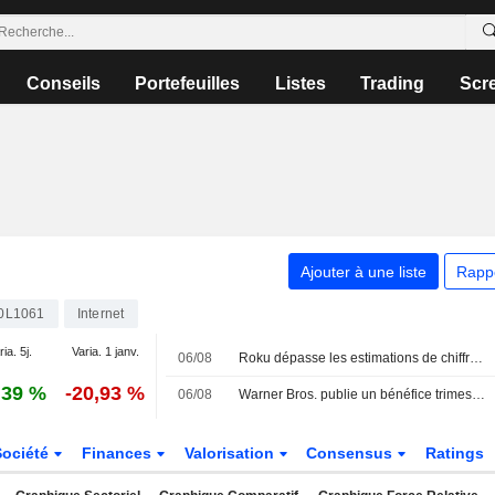
Conseils
Portefeuilles
Listes
Trading
Scr
Ajouter à une liste
Rapp
0L1061
Internet
ia. 5j.
Varia. 1 janv.
06/08
Roku dépasse les estimations de chiffre d'affaires trimestriel grâce à la solidité de la publicité et des abonnements
,39 %
-20,93 %
06/08
Warner Bros. publie un bénéfice trimestriel surprise grâce au streaming ; l'accord avec Paramount reçoit le feu vert du Royaume-Uni
Société
Finances
Valorisation
Consensus
Ratings