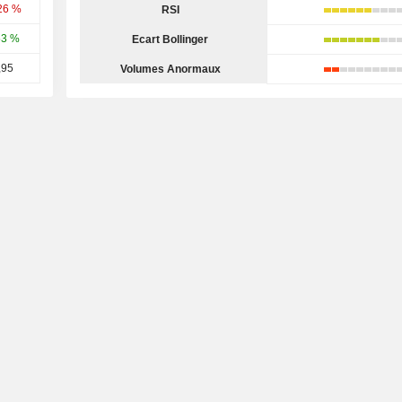
26 %
RSI
53 %
Ecart Bollinger
,95
Volumes Anormaux