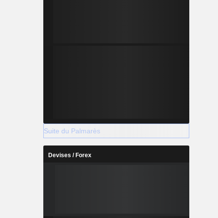
Suite du Palmarès
Devises / Forex