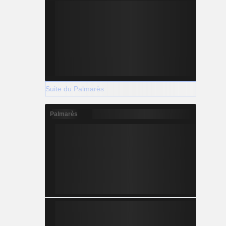
Suite du Palmarès
Palmarès