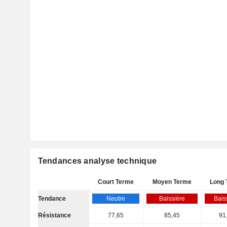
Tendances analyse technique
Court Terme
Moyen Terme
Long 
Tendance
Neutre
Baissière
Bais
Résistance
77,65
85,45
91