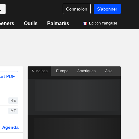
Connexion
S'abonner
eeners
Outils
Palmarès
Édition française
Indices
Europe
Amériques
Asie
ort PDF
RE
MT
Agenda
Secteur
Dérivés
Fonds et ETFs