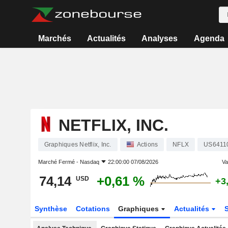
Marchés
Actualités
Analyses
Agenda
NETFLIX, INC.
Graphiques Netflix, Inc.
Actions
NFLX
US6411
Marché Fermé -
Nasdaq
22:00:00 07/08/2026
Var
74,14
+0,61 %
USD
+3
Synthèse
Cotations
Graphiques
Actualités