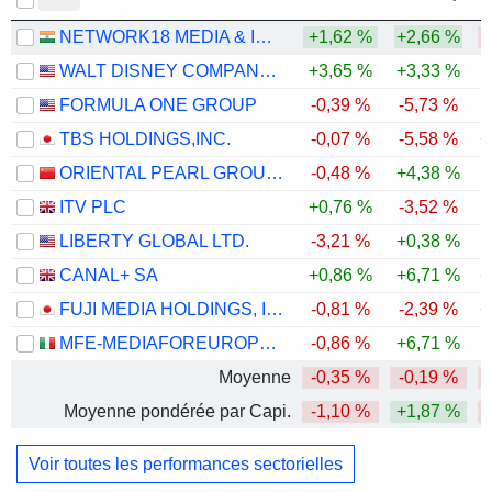
NETWORK18 MEDIA & INVESTMENTS LIMITED
+1,62 %
+2,66 %
-
WALT DISNEY COMPANY (THE)
+3,65 %
+3,33 %
-
FORMULA ONE GROUP
-0,39 %
-5,73 %
TBS HOLDINGS,INC.
-0,07 %
-5,58 %
+
ORIENTAL PEARL GROUP CO.,LTD.
-0,48 %
+4,38 %
ITV PLC
+0,76 %
-3,52 %
-
LIBERTY GLOBAL LTD.
-3,21 %
+0,38 %
CANAL+ SA
+0,86 %
+6,71 %
+
FUJI MEDIA HOLDINGS, INC.
-0,81 %
-2,39 %
+
MFE-MEDIAFOREUROPE N.V.
-0,86 %
+6,71 %
Moyenne
-0,35 %
-0,19 %
Moyenne pondérée par Capi.
-1,10 %
+1,87 %
-
Voir toutes les performances sectorielles