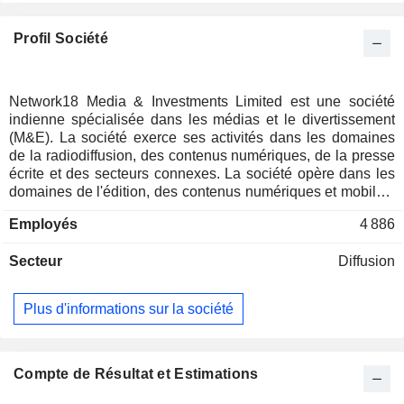
Profil Société
Network18 Media & Investments Limited est une société
indienne spécialisée dans les médias et le divertissement
(M&E). La société exerce ses activités dans les domaines
de la radiodiffusion, des contenus numériques, de la presse
écrite et des secteurs connexes. La société opère dans les
domaines de l'édition, des contenus numériques et mobiles,
de l'actualité générale, de l'actualité économique et du
Employés
4 886
divertissement, avec des chaînes d'information générale,
d'actualité économique et de divertissement général. Elle
Secteur
Diffusion
est également active dans l'octroi de licences et la
commercialisation de produits, les solutions de marque,
l'organisation d'événements en direct, les plateformes de
Plus d'informations sur la société
diffusion de contenus OTT et numériques, ainsi que les
partenariats marketing. Elle exerce également des activités
de production et de distribution de films. Ses marques
d'information comprennent CNBC-TV18, News18 India,
Compte de Résultat et Estimations
News18 Lokmat et CNN News18. Son activité de contenu