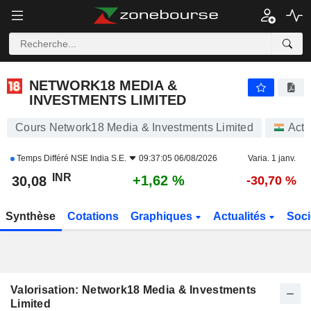
NETWORK18 MEDIA & INVESTMENTS LIMITED
30,08
₹
+1,62 %
NETWORK18 MEDIA &
INVESTMENTS LIMITED
Cours Network18 Media & Investments Limited
Acti
Temps Différé
NSE India S.E.
09:37:05 06/08/2026
Varia. 1 janv.
INR
+1,62 %
30,08
-30,70 %
Synthèse
Cotations
Graphiques
Actualités
Soci
Valorisation: Network18 Media & Investments
Limited