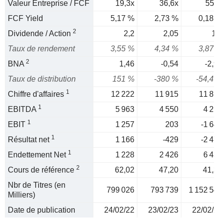
Valeur Entreprise / FCF
19,3x
36,6x
558
FCF Yield
5,17 %
2,73 %
0,18 
2
Dividende / Action
2,2
2,05
1,
Taux de rendement
3,55 %
4,34 %
3,87 
2
BNA
1,46
-0,54
-2,9
Taux de distribution
151 %
-380 %
-54,4 
1
Chiffre d'affaires
12 222
11 915
11 81
1
EBITDA
5 963
4 550
4 21
1
EBIT
1 257
203
-1 64
1
Résultat net
1 166
-429
-2 47
1
Endettement Net
1 228
2 426
6 43
2
Cours de référence
62,02
47,20
41,3
Nbr de Titres (en
799 026
793 739
1 152 54
Milliers)
Date de publication
24/02/22
23/02/23
22/02/2