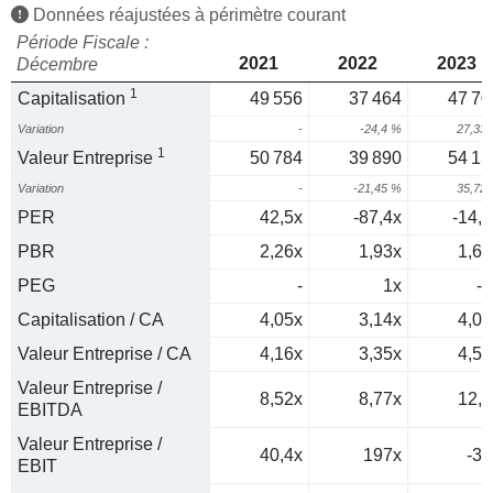
Données réajustées à périmètre courant
Période Fiscale :
2021
2022
2023
Décembre
1
Capitalisation
49 556
37 464
47 70
Variation
-
-24,4 %
27,33
1
Valeur Entreprise
50 784
39 890
54 13
Variation
-
-21,45 %
35,72
PER
42,5x
-87,4x
-14,1
PBR
2,26x
1,93x
1,64
PEG
-
1x
-0
Capitalisation / CA
4,05x
3,14x
4,04
Valeur Entreprise / CA
4,16x
3,35x
4,58
Valeur Entreprise /
8,52x
8,77x
12,8
EBITDA
Valeur Entreprise /
40,4x
197x
-33
EBIT