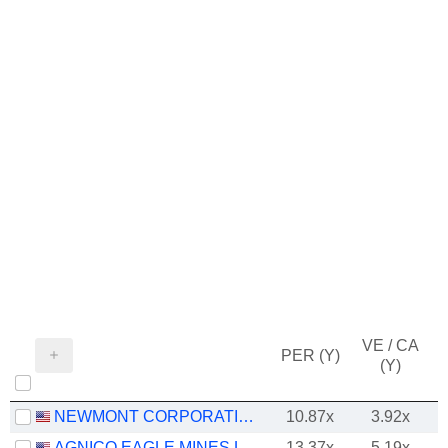
VE / CA
PER (Y)
(Y)
NEWMONT CORPORATION
10.87x
3.92x
AGNICO EAGLE MINES LIMITED
13.37x
5.19x