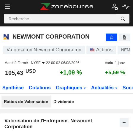
NEWMONT CORPORATION
105,43
$
+1,09 %
NEWMONT CORPORATION
Valorisation Newmont Corporation
Actions
NEM
Marché Fermé -
NYSE
22:00:02 06/08/2026
Varia. 1 janv.
USD
+1,09 %
105,43
+5,59 %
Synthèse
Cotations
Graphiques
Actualités
Soci
Ratios de Valorisation
Dividende
Valorisation de l'Entreprise: Newmont
Corporation