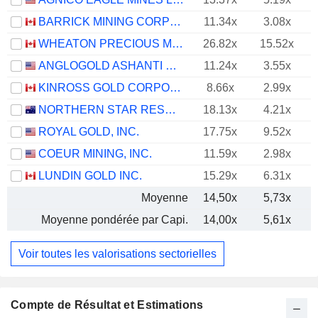
BARRICK MINING CORPORATION
11.34x
3.08x
WHEATON PRECIOUS METALS CORP.
26.82x
15.52x
ANGLOGOLD ASHANTI PLC
11.24x
3.55x
KINROSS GOLD CORPORATION
8.66x
2.99x
NORTHERN STAR RESOURCES LIMITED
18.13x
4.21x
ROYAL GOLD, INC.
17.75x
9.52x
COEUR MINING, INC.
11.59x
2.98x
LUNDIN GOLD INC.
15.29x
6.31x
Moyenne
14,50x
5,73x
Moyenne pondérée par Capi.
14,00x
5,61x
Voir toutes les valorisations sectorielles
Compte de Résultat et Estimations