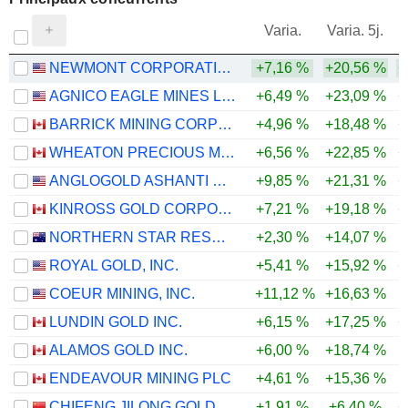
V
Varia.
Varia. 5j.
NEWMONT CORPORATION
+7,16 %
+20,56 %
+
AGNICO EAGLE MINES LIMITED
+6,49 %
+23,09 %
+
BARRICK MINING CORPORATION
+4,96 %
+18,48 %
+
WHEATON PRECIOUS METALS CORP.
+6,56 %
+22,85 %
+
ANGLOGOLD ASHANTI PLC
+9,85 %
+21,31 %
+
KINROSS GOLD CORPORATION
+7,21 %
+19,18 %
+
NORTHERN STAR RESOURCES LIMITED
+2,30 %
+14,07 %
ROYAL GOLD, INC.
+5,41 %
+15,92 %
+
COEUR MINING, INC.
+11,12 %
+16,63 %
LUNDIN GOLD INC.
+6,15 %
+17,25 %
+
ALAMOS GOLD INC.
+6,00 %
+18,74 %
ENDEAVOUR MINING PLC
+4,61 %
+15,36 %
CHIFENG JILONG GOLD MINING GROUP LIMITED
+1,91 %
+6,40 %
+