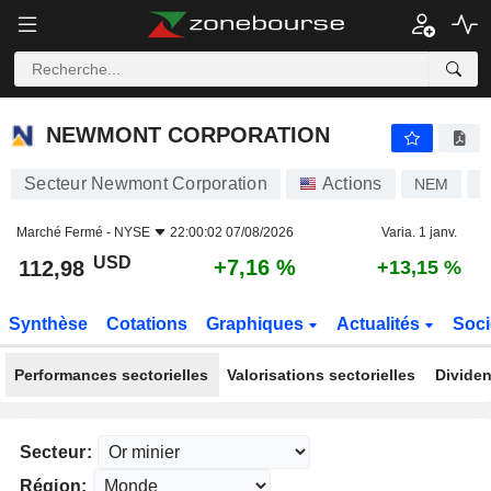
NEWMONT CORPORATION
112,98
$
+7,16 %
NEWMONT CORPORATION
Secteur Newmont Corporation
Actions
NEM
U
Marché Fermé -
NYSE
22:00:02 07/08/2026
Varia. 1 janv.
USD
+7,16 %
112,98
+13,15 %
Synthèse
Cotations
Graphiques
Actualités
Soci
Performances sectorielles
Valorisations sectorielles
Dividen
Secteur:
Région: