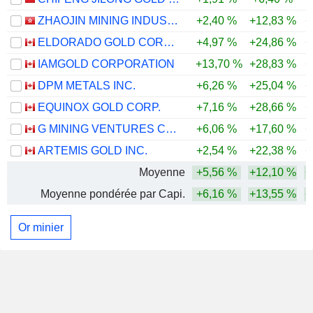
ZHAOJIN MINING INDUSTRY COMPANY LIMITED
+2,40 %
+12,83 %
+
ELDORADO GOLD CORPORATION
+4,97 %
+24,86 %
+
IAMGOLD CORPORATION
+13,70 %
+28,83 %
+
DPM METALS INC.
+6,26 %
+25,04 %
+
EQUINOX GOLD CORP.
+7,16 %
+28,66 %
+
G MINING VENTURES CORP.
+6,06 %
+17,60 %
+
ARTEMIS GOLD INC.
+2,54 %
+22,38 %
+
Moyenne
+5,56 %
+12,10 %
+
Moyenne pondérée par Capi.
+6,16 %
+13,55 %
+
Or minier