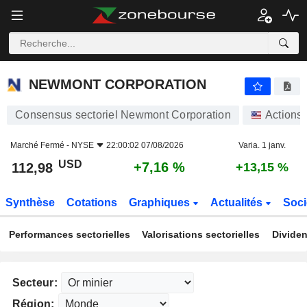
NEWMONT CORPORATION
112,98
$
+7,16 %
NEWMONT CORPORATION
Consensus sectoriel Newmont Corporation
Actions
Marché Fermé -
NYSE
22:00:02 07/08/2026
Varia. 1 janv.
USD
+7,16 %
112,98
+13,15 %
Synthèse
Cotations
Graphiques
Actualités
Soci
Performances sectorielles
Valorisations sectorielles
Dividen
Secteur:
Région: