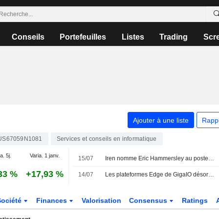
Conseils
Portefeuilles
Listes
Trading
Scr
Ajouter à une liste
Rapp
US67059N1081
Services et conseils en informatique
a. 5j.
Varia. 1 janv.
15/07
Iren nomme Eric Hammersley au poste de Chief Information Security Officer
33 %
+17,93 %
14/07
Les plateformes Edge de GigaIO désormais certifiées pour Nutanix Kubernetes Platform et Enterprise AI, résolvant le défi du " dernier kilomètre » de l'IA générative tactique
Société
Finances
Valorisation
Consensus
Ratings