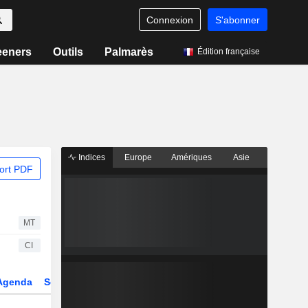
Connexion
S'abonner
eeners
Outils
Palmarès
Édition française
Indices
Europe
Amériques
Asie
ort PDF
MT
CI
Agenda
Secteur
Dérivés
Fonds et ETFs