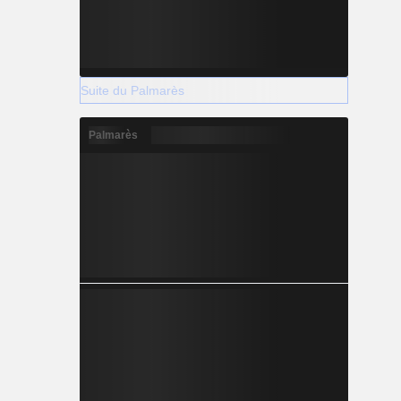
Suite du Palmarès
Palmarès