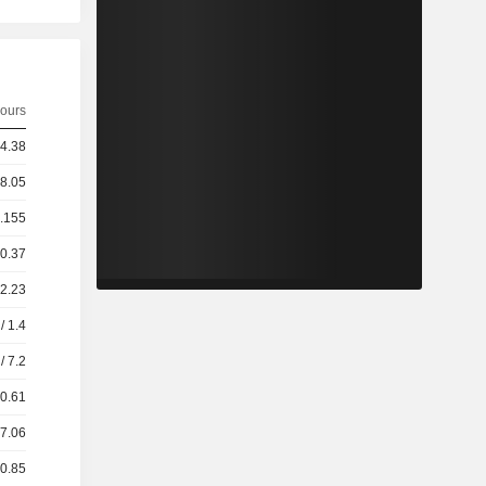
ours
 4.38
 8.05
0.155
 0.37
 2.23
/ 1.4
/ 7.2
10.61
17.06
30.85