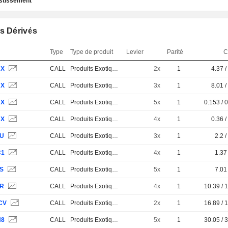
estissement
s Dérivés
Type
Type de produit
Levier
Parité
C
UX
CALL
Produits Exotiques
2x
1
4.37 /
UX
CALL
Produits Exotiques
3x
1
8.01 /
UX
CALL
Produits Exotiques
5x
1
0.153 / 
UX
CALL
Produits Exotiques
4x
1
0.36 /
UU
CALL
Produits Exotiques
3x
1
2.2 /
C1
CALL
Produits Exotiques
4x
1
1.37 
7S
CALL
Produits Exotiques
5x
1
7.01 
7R
CALL
Produits Exotiques
4x
1
10.39 / 
CV
CALL
Produits Exotiques
2x
1
16.89 / 
H8
CALL
Produits Exotiques
5x
1
30.05 / 