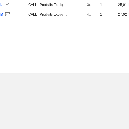
0L
CALL
Produits Exotiques
3x
1
25,01
0M
CALL
Produits Exotiques
4x
1
27,92