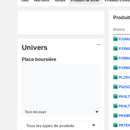
Tous
Warrants
Turbos
Produits de levier
Produits d'inv
Produit
Mnemo
PJ2N
Univers
PJ3N
PJ5N
Place boursière
PJ4N
PL15
PG2S
PK4L
PK4L
Tous les pays
PK6W
Tous les types de produits
PK7E