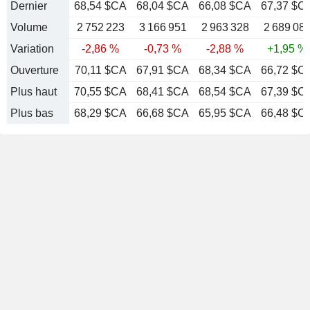
Dernier
68,54 $CA
68,04 $CA
66,08 $CA
67,37 $C
Volume
2 752 223
3 166 951
2 963 328
2 689 08
Variation
-2,86 %
-0,73 %
-2,88 %
+1,95 %
Ouverture
70,11 $CA
67,91 $CA
68,34 $CA
66,72 $C
Plus haut
70,55 $CA
68,41 $CA
68,54 $CA
67,39 $C
Plus bas
68,29 $CA
66,68 $CA
65,95 $CA
66,48 $C