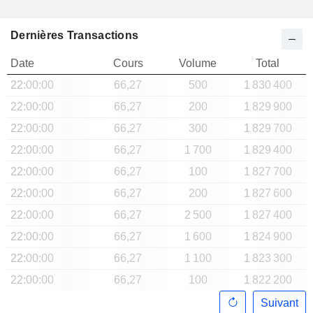
Dernières Transactions
Date
Cours
Volume
Total
22:00:00
66,27
500
1 830 400
22:00:00
66,27
200
1 829 900
22:00:00
66,27
300
1 829 700
22:00:00
66,27
1 700
1 829 400
22:00:00
66,27
100
1 827 700
22:00:00
66,27
200
1 827 600
22:00:00
66,27
2 500
1 827 400
22:00:00
66,27
1 600
1 824 900
22:00:00
66,27
1 100
1 823 300
22:00:00
66,27
100
1 822 200
Suivant