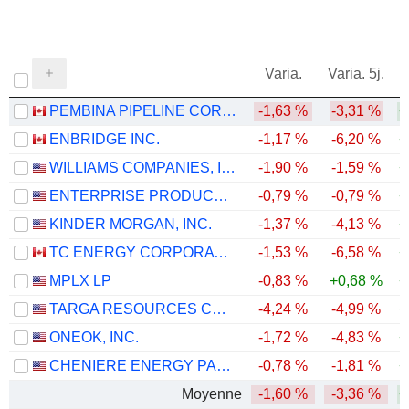
Varia.
Varia. 5j.
PEMBINA PIPELINE CORPORATION
-1,63 %
-3,31 %
+
ENBRIDGE INC.
-1,17 %
-6,20 %
+
WILLIAMS COMPANIES, INC.
-1,90 %
-1,59 %
+
ENTERPRISE PRODUCTS PARTNERS L.P.
-0,79 %
-0,79 %
+
KINDER MORGAN, INC.
-1,37 %
-4,13 %
+
TC ENERGY CORPORATION
-1,53 %
-6,58 %
+
MPLX LP
-0,83 %
+0,68 %
+
TARGA RESOURCES CORP.
-4,24 %
-4,99 %
+
ONEOK, INC.
-1,72 %
-4,83 %
+
CHENIERE ENERGY PARTNERS, L.P.
-0,78 %
-1,81 %
+
Moyenne
-1,60 %
-3,36 %
+