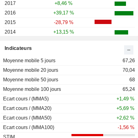
2017
+8,46 %
2016
+39,17 %
2015
-28,79 %
2014
+13,15 %
2013
+31,48 %
Indicateurs
2012
-4,05 %
Moyenne mobile 5 jours
2011
+37,31 %
67,26
Moyenne mobile 20 jours
2010
+23,29 %
70,04
Moyenne mobile 50 jours
2009
+14,96 %
68
Moyenne mobile 100 jours
2008
-13,11 %
65,24
Ecart cours / (MMA5)
2007
+10,80 %
+1,49 %
Ecart cours / (MMA20)
2006
-0,75 %
+5,69 %
Ecart cours / (MMA50)
2005
+16,85 %
+2,62 %
Ecart cours / (MMA100)
2004
+4,20 %
-1,56 %
STIM
2003
+20,18 %