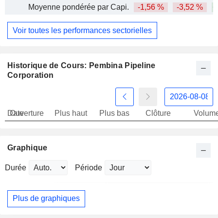
Moyenne pondérée par Capi.
-1,56 %
-3,52 %
+
Voir toutes les performances sectorielles
Historique de Cours: Pembina Pipeline
Corporation
Date
Ouverture
Plus haut
Plus bas
Clôture
Volum
Graphique
Durée
Période
Plus de graphiques