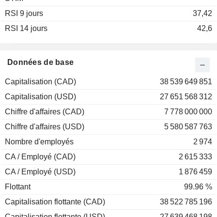
RSI 9 jours
2002
-3,63 %
37,42
RSI 14 jours
2001
+29,26 %
42,6
2000
+23,24 %
1999
-13,94 %
Données de base
1998
+5,10 %
Capitalisation (CAD)
38 539 649 851
Capitalisation (USD)
27 651 568 312
Chiffre d'affaires (CAD)
7 778 000 000
Chiffre d'affaires (USD)
5 580 587 763
Nombre d'employés
2 974
CA / Employé (CAD)
2 615 333
CA / Employé (USD)
1 876 459
Flottant
99.96 %
Capitalisation flottante (CAD)
38 522 785 196
Capitalisation flottante (USD)
27 639 468 198