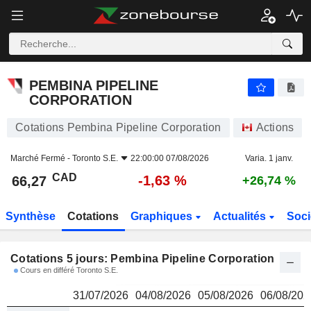
PEMBINA PIPELINE CORPORATION
66,27
$
PEMBINA PIPELINE
CORPORATION
Cotations Pembina Pipeline Corporation
Actions
Marché Fermé -
Toronto S.E.
22:00:00 07/08/2026
Varia. 1 janv.
CAD
-1,63 %
66,27
+26,74 %
Synthèse
Cotations
Graphiques
Actualités
Soci
Cotations 5 jours: Pembina Pipeline Corporation
Cours en différé Toronto S.E.
31/07/2026
04/08/2026
05/08/2026
06/08/202