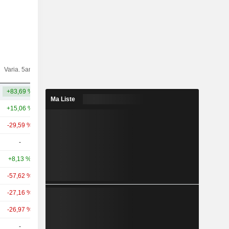
Varia.
Varia. 5ans
Capi.($)
10ans
+83,69 %
+51,22 %
28,87 Md
Ma Liste
+15,06 %
+4,03 %
23,39 Md
-29,59 %
-44,25 %
11 Md
-
-
7,7 Md
+8,13 %
-19,97 %
6,02 Md
-57,62 %
-76,27 %
5,99 Md
-27,16 %
+114,14 %
4,82 Md
-26,97 %
+154,85 %
3,55 Md
-
-
3,45 Md