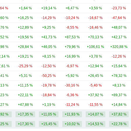
,64 %
+1,64 %
+19,14 %
+6,47 %
+3,59 %
-23,73 %
,60 %
+16,25 %
-14,29 %
-10,24 %
-16,67 %
-47,64 %
,76 %
+12,89 %
+9,25 %
-8,55 %
-16,46 %
+48,07 %
,52 %
+19,56 %
+41,73 %
+87,53 %
+70,13 %
+42,17 %
,98 %
+28,84 %
+46,05 %
+79,96 %
+106,61 %
+320,88 %
,14 %
+19,21 %
+8,15 %
+16,99 %
+3,78 %
-12,26 %
,61 %
-25,29 %
-12,50 %
-6,97 %
+12,94 %
+15,64 %
,41 %
+5,31 %
-50,25 %
+5,92 %
+26,45 %
+78,32 %
,13 %
+11,15 %
-19,78 %
-30,16 %
-5,40 %
+8,13 %
,23 %
+22,11 %
-18,84 %
-6,36 %
+37,92 %
+89,37 %
,27 %
+47,88 %
+1,19 %
-11,24 %
-11,55 %
+14,84 %
,92 %
+17,35 %
+11,05 %
+11,93 %
+14,07 %
+37,82 %
,25 %
+17,30 %
+15,45 %
+10,02 %
+14,53 %
+22,78 %