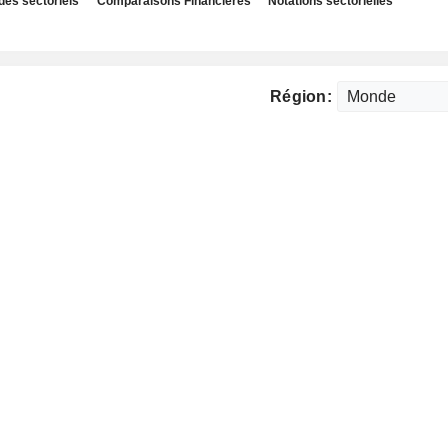
des sectoriels
Comparaisons Financières
Notations sectorielles
Région: