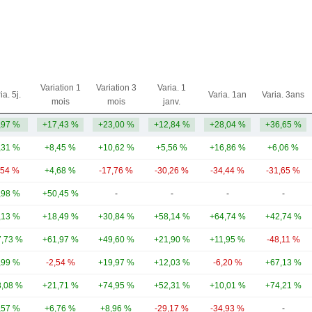
Variation 1
Variation 3
Varia. 1
ia. 5j.
Varia. 1an
Varia. 3ans
mois
mois
janv.
,97 %
+17,43 %
+23,00 %
+12,84 %
+28,04 %
+36,65 %
,31 %
+8,45 %
+10,62 %
+5,56 %
+16,86 %
+6,06 %
,54 %
+4,68 %
-17,76 %
-30,26 %
-34,44 %
-31,65 %
,98 %
+50,45 %
-
-
-
-
,13 %
+18,49 %
+30,84 %
+58,14 %
+64,74 %
+42,74 %
,73 %
+61,97 %
+49,60 %
+21,90 %
+11,95 %
-48,11 %
,99 %
-2,54 %
+19,97 %
+12,03 %
-6,20 %
+67,13 %
,08 %
+21,71 %
+74,95 %
+52,31 %
+10,01 %
+74,21 %
,57 %
+6,76 %
+8,96 %
-29,17 %
-34,93 %
-