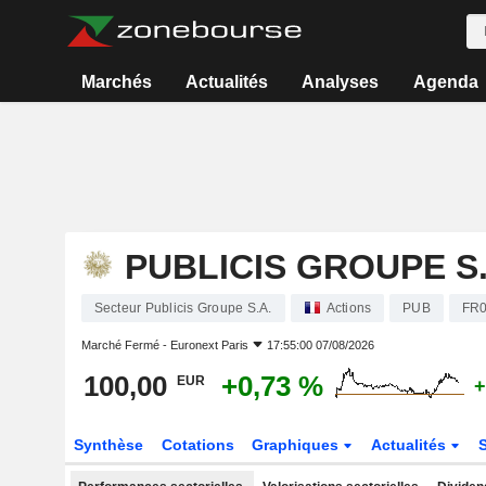
Marchés
Actualités
Analyses
Agenda
PUBLICIS GROUPE S.
Secteur Publicis Groupe S.A.
Actions
PUB
FR
Marché Fermé -
Euronext Paris
17:55:00 07/08/2026
100,00
+0,73 %
EUR
+
Synthèse
Cotations
Graphiques
Actualités