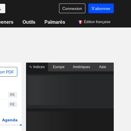
Connexion
S'abonner
eeners
Outils
Palmarès
Édition française
Indices
Europe
Amériques
Asie
ort PDF
RE
RE
Agenda
Secteur
Dérivés
Fonds et ETFs