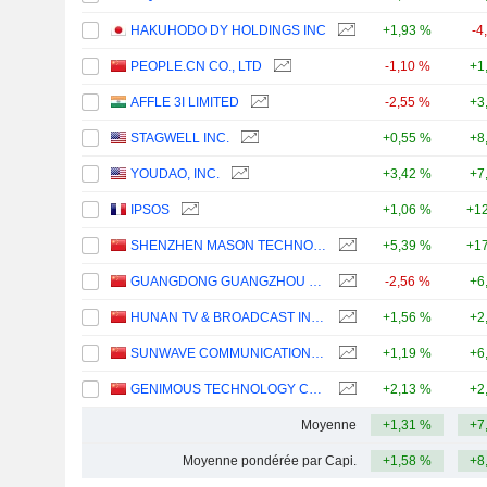
HAKUHODO DY HOLDINGS INC
+1,93 %
-4
PEOPLE.CN CO., LTD
-1,10 %
+1
AFFLE 3I LIMITED
-2,55 %
+3
STAGWELL INC.
+0,55 %
+8
YOUDAO, INC.
+3,42 %
+7
IPSOS
+1,06 %
+12
SHENZHEN MASON TECHNOLOGIES CO.,LTD
+5,39 %
+17
GUANGDONG GUANGZHOU DAILY MEDIA CO., LTD.
-2,56 %
+6
HUNAN TV & BROADCAST INTERMEDIARY CO., LTD.
+1,56 %
+2
SUNWAVE COMMUNICATIONS CO.LTD
+1,19 %
+6
GENIMOUS TECHNOLOGY CO., LTD.
+2,13 %
+2
Moyenne
+1,31 %
+7
Moyenne pondérée par Capi.
+1,58 %
+8