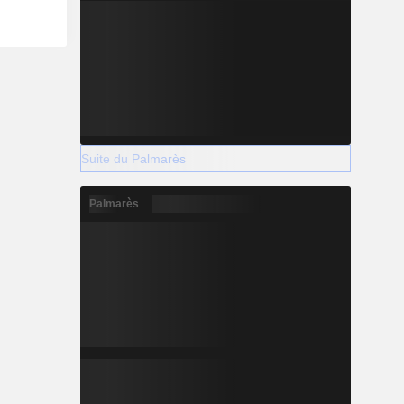
Suite du Palmarès
Palmarès