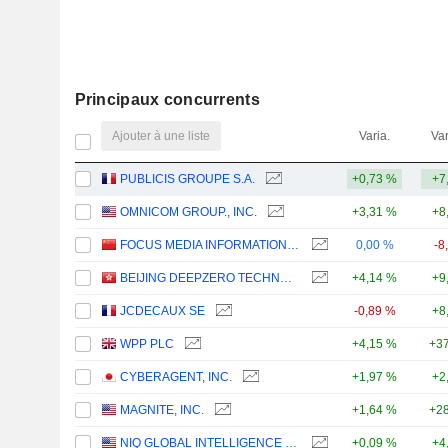
Principaux concurrents
Ajouter à une liste
Varia.
Var
PUBLICIS GROUPE S.A.
+0,73 %
+7
OMNICOM GROUP., INC.
+3,31 %
+8
FOCUS MEDIA INFORMATION TECHNOLOGY CO., LTD.
0,00 %
-8
BEIJING DEEPZERO TECHNOLOGY CO., LTD.
+4,14 %
+9
JCDECAUX SE
-0,89 %
+8
WPP PLC
+4,15 %
+37
CYBERAGENT, INC.
+1,97 %
+2
MAGNITE, INC.
+1,64 %
+28
NIQ GLOBAL INTELLIGENCE PLC
+0,09 %
+4