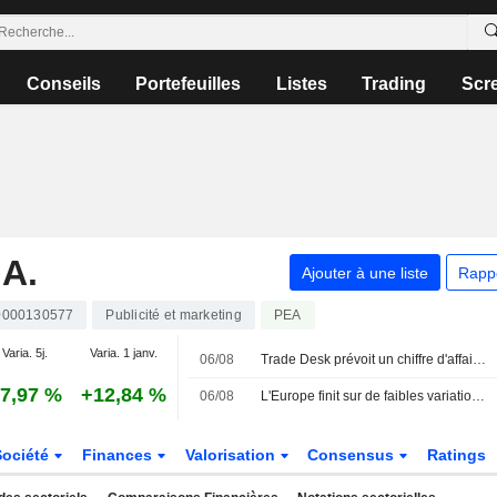
Conseils
Portefeuilles
Listes
Trading
Scr
A.
Ajouter à une liste
Rapp
0000130577
Publicité et marketing
PEA
Varia. 5j.
Varia. 1 janv.
06/08
Trade Desk prévoit un chiffre d'affaires trimestriel décevant, le titre chute
7,97 %
+12,84 %
06/08
L'Europe finit sur de faibles variations, le Moyen-Orient inquiète de nouveau
Société
Finances
Valorisation
Consensus
Ratings