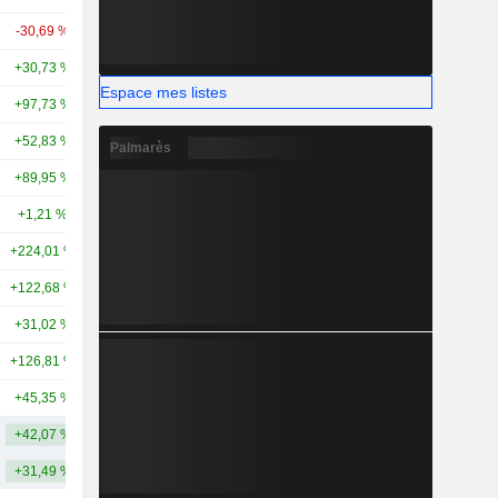
-30,69 %
+16,84 %
2,83 Md
+30,73 %
-20,28 %
2,8 Md
Espace mes listes
+97,73 %
-
2,43 Md
+52,83 %
-
2,24 Md
Palmarès
+89,95 %
-
2,19 Md
+1,21 %
+38,73 %
1,94 Md
+224,01 %
-15,93 %
1,64 Md
+122,68 %
+11,75 %
1,57 Md
+31,02 %
-57,84 %
1,51 Md
+126,81 %
+25,17 %
1,42 Md
+45,35 %
-42,27 %
1,42 Md
+42,07 %
+9,33 %
5,84 Md
+31,49 %
+15,75 %