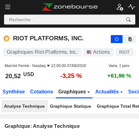
RIOT PLATFORMS, INC.
20,52
$
-3,25 %
RIOT PLATFORMS, INC.
Graphiques Riot Platforms, Inc.
Actions
RIOT
Marché Fermé -
Nasdaq
22:00:00 07/08/2026
Varia. 1 janv.
USD
-3,25 %
20,52
+61,96 %
Synthèse
Cotations
Graphiques
Actualités
Soci
Analyse Technique
Graphique Statique
Graphique Total Re
Graphique: Analyse Technique