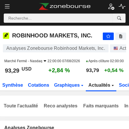
ROBINHOOD MARKETS, INC.
93,29
$
+2,84 %
ROBINHOOD MARKETS, INC.
Analyses Zonebourse Robinhood Markets, Inc.
Acti
Marché Fermé -
Nasdaq
22:00:00 07/08/2026
Après clôture
02:00:00
USD
+2,84 %
93,29
93,79
+0,54 %
Synthèse
Cotations
Graphiques
Actualités
Soci
Toute l'actualité
Reco analystes
Faits marquants
In
Analyses Zonebourse