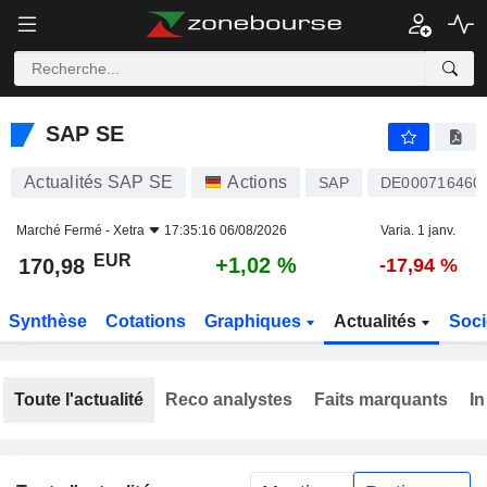
SAP SE
170,98
€
+1,02 %
SAP SE
Actualités SAP SE
Actions
SAP
DE000716460
Marché Fermé -
Xetra
17:35:16 06/08/2026
Varia. 1 janv.
EUR
+1,02 %
170,98
-17,94 %
Synthèse
Cotations
Graphiques
Actualités
Soci
Toute l'actualité
Reco analystes
Faits marquants
In