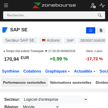
SAP SE
170,94
€
+0,99 %
SAP SE
Secteur SAP SE
Actions
SAP
DE0007164600
Temps réel estimé
Tradegate
17:26:39 06/08/2026
Varia. 1 janv.
EUR
+0,99 %
170,94
-17,72 %
Synthèse
Cotations
Graphiques
Actualités
Soci
Performances sectorielles
Valorisations sectorielles
Dividen
Secteur:
Région: