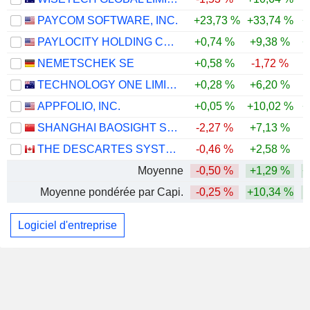
PAYCOM SOFTWARE, INC.
+23,73 %
+33,74 %
+
PAYLOCITY HOLDING CORPORATION
+0,74 %
+9,38 %
+
NEMETSCHEK SE
+0,58 %
-1,72 %
TECHNOLOGY ONE LIMITED
+0,28 %
+6,20 %
APPFOLIO, INC.
+0,05 %
+10,02 %
+
SHANGHAI BAOSIGHT SOFTWARE CO.,LTD.
-2,27 %
+7,13 %
THE DESCARTES SYSTEMS GROUP INC.
-0,46 %
+2,58 %
Moyenne
-0,50 %
+1,29 %
+
Moyenne pondérée par Capi.
-0,25 %
+10,34 %
Logiciel d'entreprise