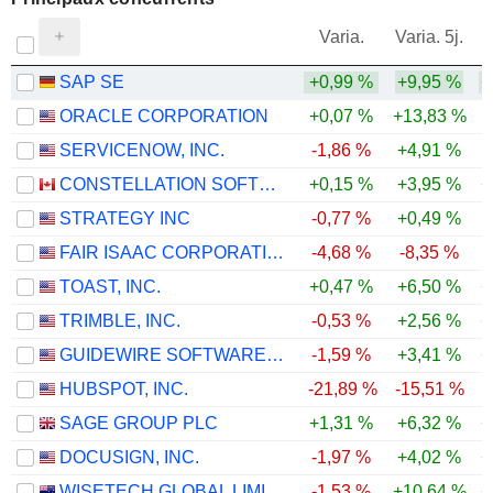
V
Varia.
Varia. 5j.
SAP SE
+0,99 %
+9,95 %
+
ORACLE CORPORATION
+0,07 %
+13,83 %
SERVICENOW, INC.
-1,86 %
+4,91 %
CONSTELLATION SOFTWARE INC.
+0,15 %
+3,95 %
+
STRATEGY INC
-0,77 %
+0,49 %
FAIR ISAAC CORPORATION
-4,68 %
-8,35 %
-
TOAST, INC.
+0,47 %
+6,50 %
+
TRIMBLE, INC.
-0,53 %
+2,56 %
+
GUIDEWIRE SOFTWARE, INC.
-1,59 %
+3,41 %
+
HUBSPOT, INC.
-21,89 %
-15,51 %
SAGE GROUP PLC
+1,31 %
+6,32 %
+
DOCUSIGN, INC.
-1,97 %
+4,02 %
+
WISETECH GLOBAL LIMITED
-1,53 %
+10,64 %
+