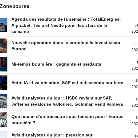
s Zonebourse
Agenda des résultats de la semaine : TotalEnergies,
Alphabet, Tesla et Nestlé parmi les stars de la
Le
semaine
202
Nouvelle opération dans le portefeuille Investisseur
Le
Europe
202
Mi-temps boursière : gagnants et perdants
202
L
Entre IA et valorisation, SAP est redescendu sur terre
202
Avis d'analystes du jour : HSBC revient sur SAP,
L
Jefferies revalorise Vallourec, Goldman vend Valneva
202
Que retenir d'un trimestre sous tension pour l'Europe
L
boursière ?
202
Avis d'analystes du jour : pression sur
L