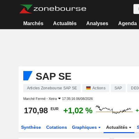
Marchés
Actualités
Analyses
Agenda
SAP SE
Articles Zonebourse SAP SE
Actions
SAP
DE0
Marché Fermé -
Xetra
17:35:16 06/08/2026
170,98
+1,02 %
EUR
+
Synthèse
Cotations
Graphiques
Actualités