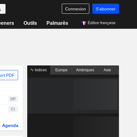
Connexion
S'abonner
eeners
Outils
Palmarès
Édition française
Indices
Europe
Amériques
Asie
ort PDF
DP
CI
Agenda
Secteur
Dérivés
Fonds et ETFs