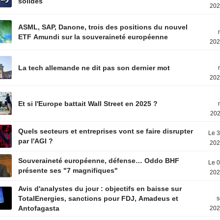
solides
202
ASML, SAP, Danone, trois des positions du nouvel
ETF Amundi sur la souveraineté européenne
202
La tech allemande ne dit pas son dernier mot
202
Et si l'Europe battait Wall Street en 2025 ?
202
Quels secteurs et entreprises vont se faire disrupter
Le 3
par l'AGI ?
202
Souveraineté européenne, défense… Oddo BHF
Le 0
présente ses "7 magnifiques"
202
Avis d'analystes du jour : objectifs en baisse sur
TotalEnergies, sanctions pour FDJ, Amadeus et
s
Antofagasta
202