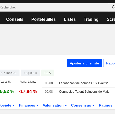
Conseils
Portefeuilles
Listes
Trading
Scr
Ajouter à une liste
Rapp
007164600
Logiciels
PEA
Varia. 5j.
Varia. 1 janv.
06/08
Le fabricant de pompes KSB voit son résultat opérationnel reculer mais confirme ses objectifs annuels
5,52 %
-17,94 %
05/08
Connected Talent Solutions de Match2 désormais disponible sur SAP Store
Société
Finances
Valorisation
Consensus
Ratings