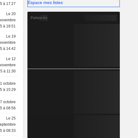
Espace mes listes
5 à 17:27
Le 20
Palmarès
novembre
5 à 18:51
Le 19
novembre
5 à 14:42
Le 12
novembre
5 à 11:30
1 octobre
5 à 15:29
7 octobre
5 à 08:56
Le 25
eptembre
5 à 08:33