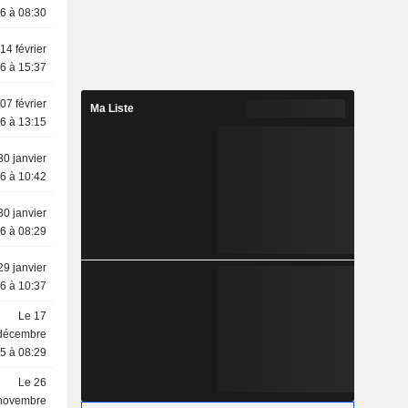
6 à 08:30
14 février
6 à 15:37
07 février
Ma Liste
6 à 13:15
30 janvier
6 à 10:42
30 janvier
6 à 08:29
29 janvier
6 à 10:37
Le 17
décembre
5 à 08:29
Le 26
novembre