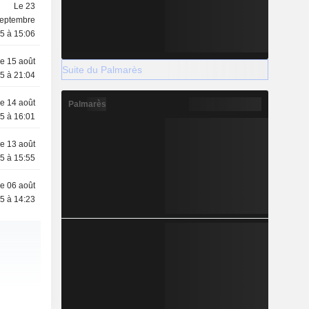
Le 23
eptembre
5 à 15:06
e 15 août
Suite du Palmarès
5 à 21:04
e 14 août
Palmarès
5 à 16:01
e 13 août
5 à 15:55
e 06 août
5 à 14:23