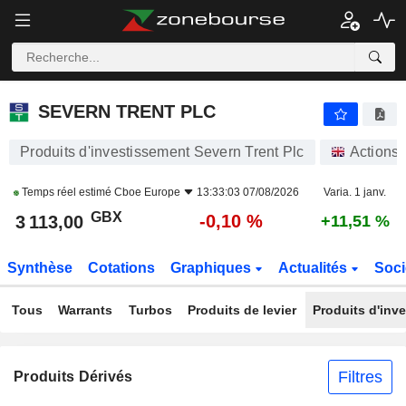
SEVERN TRENT PLC
3 113,00
p
-0,10 %
SEVERN TRENT PLC
Produits d'investissement Severn Trent Plc
Actions
Temps réel estimé
Cboe Europe
13:33:03 07/08/2026
Varia. 1 janv.
GBX
-0,10 %
3 113,00
+11,51 %
Synthèse
Cotations
Graphiques
Actualités
Soci
Tous
Warrants
Turbos
Produits de levier
Produits d'inv
Filtres
Produits Dérivés