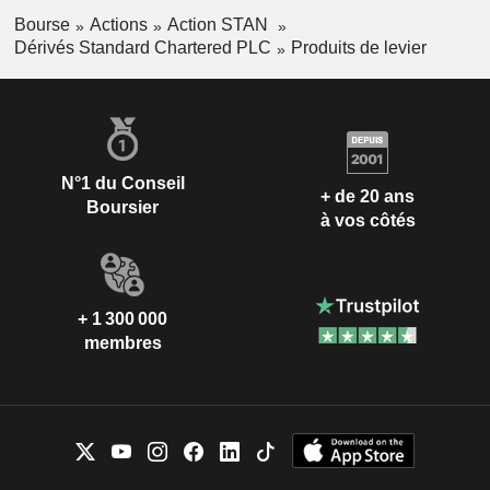
Bourse
Actions
Action STAN
Dérivés Standard Chartered PLC
Produits de levier
N°1 du Conseil
+ de 20 ans
Boursier
à vos côtés
+ 1 300 000
membres