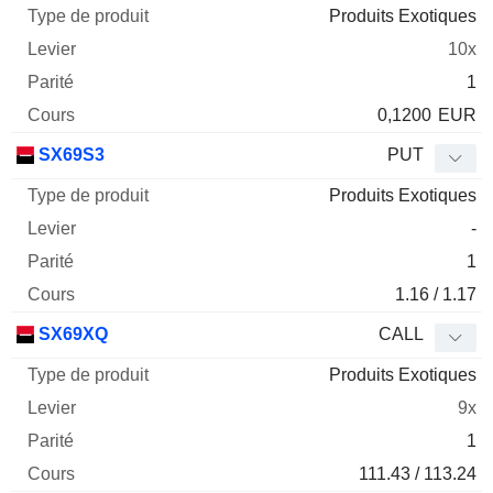
Produits Exotiques
10x
1
0,1200
EUR
SX69S3
PUT
Produits Exotiques
-
1
1.16 / 1.17
SX69XQ
CALL
Produits Exotiques
9x
1
111.43 / 113.24