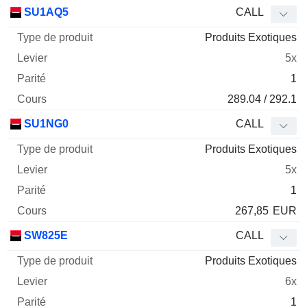
SU1AQ5
CALL
Produits Exotiques
5x
1
289.04 / 292.1
SU1NG0
CALL
Produits Exotiques
5x
1
267,85
EUR
SW825E
CALL
Produits Exotiques
6x
1