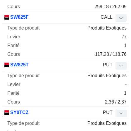
259.18 / 262.09
SW825F
CALL
Produits Exotiques
7x
1
117.23 / 118.76
SW825T
PUT
Produits Exotiques
-
1
2.36 / 2.37
SY0TCZ
PUT
Produits Exotiques