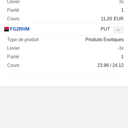
3x
1
11,20
EUR
FG2RHM
PUT
Produits Exotiques
-3x
1
23.96 / 24.12