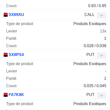
0.93 / 0.95
SX69XU
CALL
Produits Exotiques
13x
1
0.028 / 0.038
SX8PS4
PUT
Produits Exotiques
-
1
0.035 / 0.045
FA7K8K
PUT
Produits Exotiques