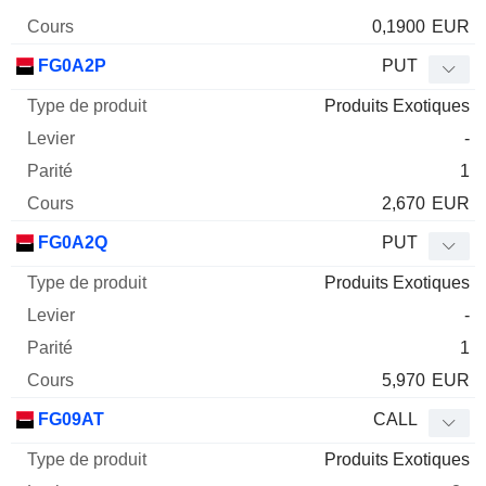
0,1900
EUR
FG0A2P
PUT
Produits Exotiques
-
1
2,670
EUR
FG0A2Q
PUT
Produits Exotiques
-
1
5,970
EUR
FG09AT
CALL
Produits Exotiques