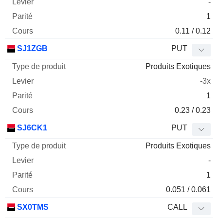
-
1
0.11 / 0.12
SJ1ZGB
PUT
Produits Exotiques
-3x
1
0.23 / 0.23
SJ6CK1
PUT
Produits Exotiques
-
1
0.051 / 0.061
SX0TMS
CALL