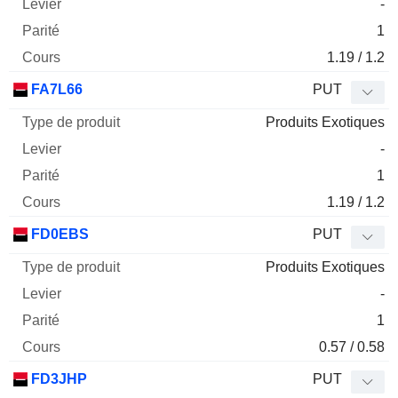
-
1
1.19 / 1.2
FA7L66
PUT
Produits Exotiques
-
1
1.19 / 1.2
FD0EBS
PUT
Produits Exotiques
-
1
0.57 / 0.58
FD3JHP
PUT