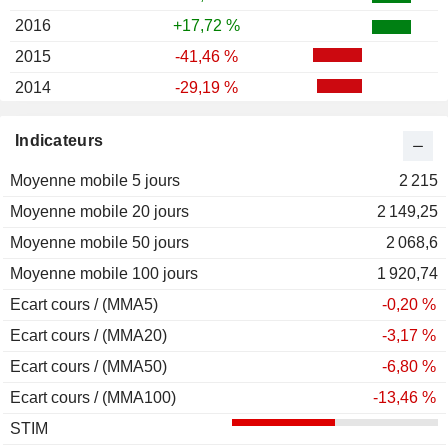
2016
+17,72 %
2015
-41,46 %
2014
-29,19 %
2013
-13,57 %
Indicateurs
2012
+11,67 %
Moyenne mobile 5 jours
2011
-18,34 %
2 215
Moyenne mobile 20 jours
2010
+9,56 %
2 149,25
Moyenne mobile 50 jours
2009
+80,00 %
2 068,6
Moyenne mobile 100 jours
2008
-52,55 %
1 920,74
Ecart cours / (MMA5)
2007
+23,59 %
-0,20 %
Ecart cours / (MMA20)
2006
+15,21 %
-3,17 %
Ecart cours / (MMA50)
2005
+33,71 %
-6,80 %
Ecart cours / (MMA100)
2004
+4,99 %
-13,46 %
STIM
2003
+30,67 %