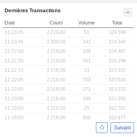
Dernières Transactions
Date
Cours
Volume
Total
11:23:45
2 220,00
51
324 599
11:23:45
2 220,00
141
324 548
11:22:58
2 219,00
109
324 407
11:22:58
2 219,00
361
324 298
11:22:15
2 218,00
13
323 937
11:22:05
2 218,00
703
323 924
11:22:05
2 218,00
271
323 221
11:20:00
2 218,00
248
322 950
11:19:50
2 218,00
25
322 702
11:19:50
2 218,00
500
322 677
Suivant