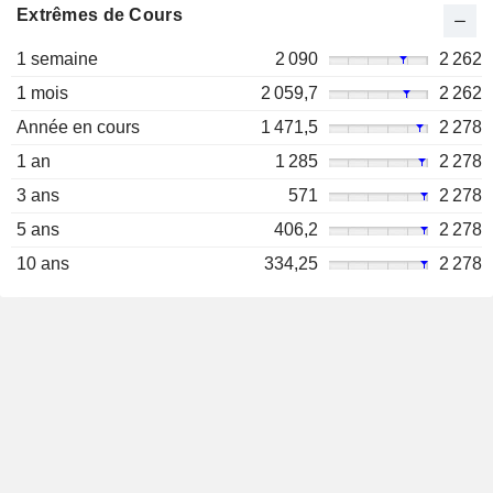
Extrêmes de Cours
1 semaine
2 090
2 262
1 mois
2 059,7
2 262
Année en cours
1 471,5
2 278
1 an
1 285
2 278
3 ans
571
2 278
5 ans
406,2
2 278
10 ans
334,25
2 278