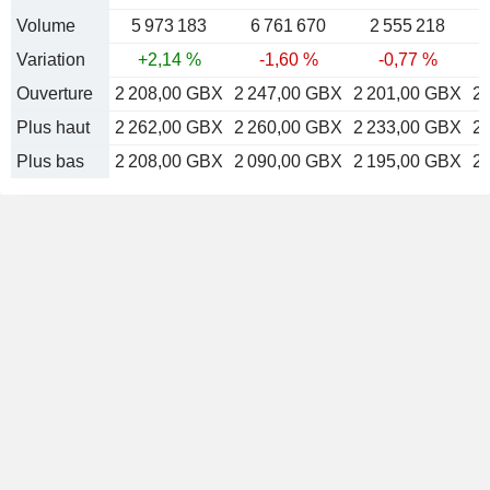
Volume
5 973 183
6 761 670
2 555 218
Variation
+2,14 %
-1,60 %
-0,77 %
Ouverture
2 208,00 GBX
2 247,00 GBX
2 201,00 GBX
2
Plus haut
2 262,00 GBX
2 260,00 GBX
2 233,00 GBX
2
Plus bas
2 208,00 GBX
2 090,00 GBX
2 195,00 GBX
2