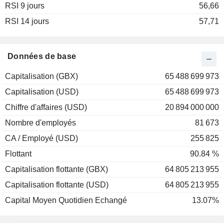
RSI 9 jours
2002
-13,90 %
56,66
RSI 14 jours
2001
-14,98 %
57,71
2000
+0,36 %
1999
+37,98 %
Données de base
1998
+0,22 %
Capitalisation (GBX)
65 488 699 973
1997
-3,34 %
Capitalisation (USD)
65 488 699 973
1996
+31,20 %
Chiffre d'affaires (USD)
20 894 000 000
1995
+95,37 %
Nombre d'employés
81 673
1994
+16,27 %
CA / Employé (USD)
255 825
Flottant
90.84 %
Capitalisation flottante (GBX)
64 805 213 955
Capitalisation flottante (USD)
64 805 213 955
Capital Moyen Quotidien Echangé
13.07%