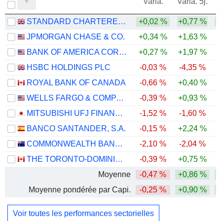
Varia.
Varia. 5j.
STANDARD CHARTERED PLC
+0,02 %
+0,77 %
+
JPMORGAN CHASE & CO.
+0,34 %
+1,63 %
+
BANK OF AMERICA CORPORATION
+0,27 %
+1,97 %
+
HSBC HOLDINGS PLC
-0,03 %
-4,35 %
+
ROYAL BANK OF CANADA
-0,66 %
+0,40 %
+
WELLS FARGO & COMPANY
-0,39 %
+0,93 %
+
MITSUBISHI UFJ FINANCIAL GROUP, INC.
-1,52 %
-1,60 %
+
BANCO SANTANDER, S.A.
-0,15 %
+2,24 %
+
COMMONWEALTH BANK OF AUSTRALIA
-2,10 %
-2,04 %
THE TORONTO-DOMINION BANK
-0,39 %
+0,75 %
+
Moyenne
-0,47 %
+0,86 %
+
Moyenne pondérée par Capi.
-0,25 %
+0,90 %
+
Voir toutes les performances sectorielles