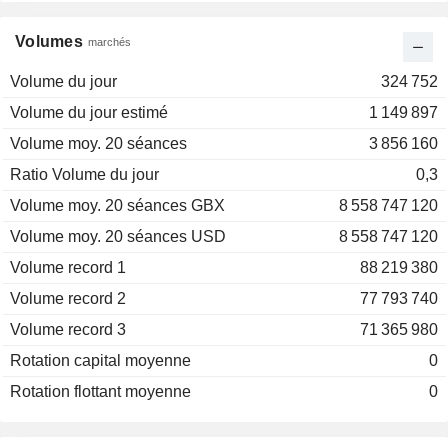
Volumes
marchés
Volume du jour
324 752
Volume du jour estimé
1 149 897
Volume moy. 20 séances
3 856 160
Ratio Volume du jour
0,3
Volume moy. 20 séances GBX
8 558 747 120
Volume moy. 20 séances USD
8 558 747 120
Volume record 1
88 219 380
Volume record 2
77 793 740
Volume record 3
71 365 980
Rotation capital moyenne
0
Rotation flottant moyenne
0