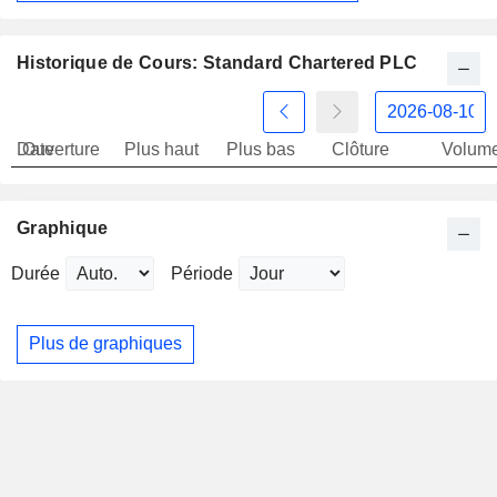
Historique de Cours: Standard Chartered PLC
Date
Ouverture
Plus haut
Plus bas
Clôture
Volum
Graphique
Durée
Période
Plus de graphiques