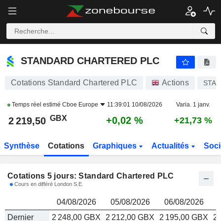
STANDARD CHARTERED PLC
2 219,50
p
STANDARD CHARTERED PLC
Cotations Standard Chartered PLC
Actions
STA
Temps réel estimé
Cboe Europe
11:39:01 10/08/2026
Varia. 1 janv.
GBX
+0,02 %
2 219,50
+21,73 %
Synthèse
Cotations
Graphiques
Actualités
Soci
Cotations 5 jours: Standard Chartered PLC
Cours en différé London S.E.
04/08/2026
05/08/2026
06/08/2026
Dernier
2 248,00 GBX
2 212,00 GBX
2 195,00 GBX
2