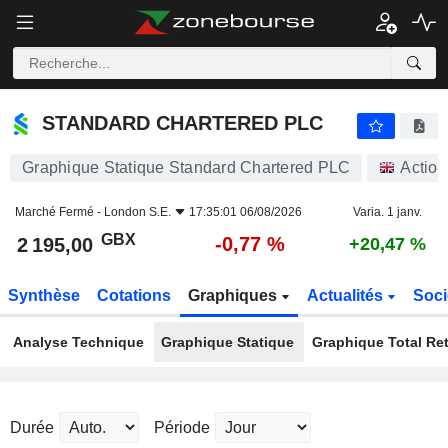
STANDARD CHARTERED PLC
2 195,00
p
-0,77 %
STANDARD CHARTERED PLC
Graphique Statique Standard Chartered PLC
Action
Marché Fermé -
London S.E.
17:35:01 06/08/2026
Varia. 1 janv.
GBX
-0,77 %
2 195,00
+20,47 %
Synthèse
Cotations
Graphiques
Actualités
Soci
Analyse Technique
Graphique Statique
Graphique Total Re
Durée
Période