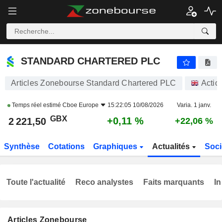
STANDARD CHARTERED PLC
2 221,50
p
+0,11 %
STANDARD CHARTERED PLC
Articles Zonebourse Standard Chartered PLC
Actio
Temps réel estimé
Cboe Europe
15:22:05 10/08/2026
Varia. 1 janv.
GBX
+0,11 %
2 221,50
+22,06 %
Synthèse
Cotations
Graphiques
Actualités
Soci
Toute l'actualité
Reco analystes
Faits marquants
In
Articles Zonebourse