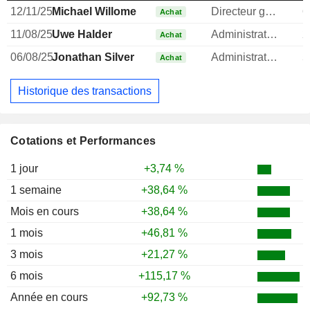
12/11/25
Michael Willome
Directeur general
6
Achat
11/08/25
Uwe Halder
Administrateur
2
Achat
06/08/25
Jonathan Silver
Administrateur
5
Achat
Historique des transactions
Cotations et Performances
1 jour
+3,74 %
1 semaine
+38,64 %
Mois en cours
+38,64 %
1 mois
+46,81 %
3 mois
+21,27 %
6 mois
+115,17 %
Année en cours
+92,73 %