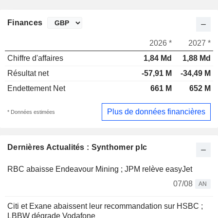
Finances
2026 *
2027 *
Chiffre d'affaires
1,84 Md
1,88 Md
Résultat net
-57,91 M
-34,49 M
Endettement Net
661 M
652 M
Plus de données financières
* Données estimées
Dernières Actualités : Synthomer plc
RBC abaisse Endeavour Mining ; JPM relève easyJet
07/08
AN
Citi et Exane abaissent leur recommandation sur HSBC ;
LBBW dégrade Vodafone