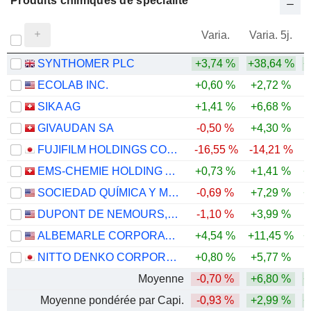
Produits chimiques de spécialité
Varia.
Varia. 5j.
SYNTHOMER PLC
+3,74 %
+38,64 %
+
ECOLAB INC.
+0,60 %
+2,72 %
SIKA AG
+1,41 %
+6,68 %
GIVAUDAN SA
-0,50 %
+4,30 %
FUJIFILM HOLDINGS CORPORATION
-16,55 %
-14,21 %
EMS-CHEMIE HOLDING AG
+0,73 %
+1,41 %
+
SOCIEDAD QUÍMICA Y MINERA DE CHILE S.A.
-0,69 %
+7,29 %
+
DUPONT DE NEMOURS, INC.
-1,10 %
+3,99 %
-
ALBEMARLE CORPORATION
+4,54 %
+11,45 %
+
NITTO DENKO CORPORATION
+0,80 %
+5,77 %
Moyenne
-0,70 %
+6,80 %
+
Moyenne pondérée par Capi.
-0,93 %
+2,99 %
+