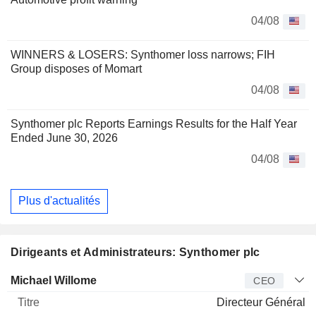
04/08
WINNERS & LOSERS: Synthomer loss narrows; FIH
Group disposes of Momart
04/08
Synthomer plc Reports Earnings Results for the Half Year
Ended June 30, 2026
04/08
Plus d'actualités
Dirigeants et Administrateurs: Synthomer plc
Dirigeant
Titre
Age
Depuis
Michael Willome
CEO
Directeur Général