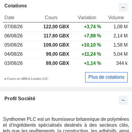
Cotations
Date
Cours
Variation
Volume
07/08/26
122,00 GBX
+3,74 %
1,08 M
06/08/26
117,60 GBX
+7,89 %
2,14 M
05/08/26
109,00 GBX
+10,10 %
1,58 M
04/08/26
99,00 GBX
+11,24 %
5,04 M
03/08/26
89,00 GBX
+1,14 %
344 k
Plus de cotations
Cours en différé London S.E.
Profil Société
Synthomer PLC est un fournisseur britannique de polymères
et d'ingrédients spécialisés destinés à des secteurs clés,
tels que les revêtements, la construction, les adhésifs, ainsi