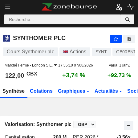
SYNTHOMER PLC
122,00
p
+3,74 %
SYNTHOMER PLC
Cours Synthomer plc
Actions
SYNT
GB00BNT
Marché Fermé -
London S.E.
17:35:10 07/08/2026
Varia. 1 janv.
GBX
+3,74 %
122,00
+92,73 %
Synthèse
Cotations
Graphiques
Actualités
Soci
Valorisation: Synthomer plc
Capitalisation
200 M
PER 2026 *
-3,56x