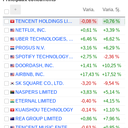
V
Varia.
Varia. 5j.
TENCENT HOLDINGS LIMITED
-0,08 %
+0,76 %
NETFLIX, INC.
+0,61 %
+3,39 %
UBER TECHNOLOGIES, INC.
+6,46 %
+6,62 %
PROSUS N.V.
+3,16 %
+6,29 %
SPOTIFY TECHNOLOGY S.A.
+2,75 %
-2,36 %
DOORDASH, INC.
+1,41 %
+10,25 %
+
AIRBNB, INC.
+17,43 %
+17,52 %
+
SK SQUARE CO., LTD.
-3,20 %
-9,54 %
-
NASPERS LIMITED
+3,83 %
+5,14 %
ETERNAL LIMITED
-0,40 %
+4,15 %
KUAISHOU TECHNOLOGY
-0,14 %
+1,10 %
REA GROUP LIMITED
+0,86 %
+7,96 %
+
TENCENT MUSIC ENTERTAINMENT GROUP
-0,63 %
+0,85 %
+