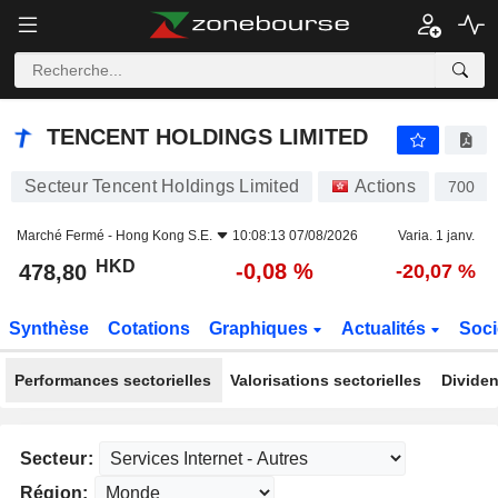
TENCENT HOLDINGS LIMITED
478,80
$
-0,08 %
TENCENT HOLDINGS LIMITED
Secteur Tencent Holdings Limited
Actions
700
Marché Fermé -
Hong Kong S.E.
10:08:13 07/08/2026
Varia. 1 janv.
HKD
-0,08 %
478,80
-20,07 %
Synthèse
Cotations
Graphiques
Actualités
Soci
Performances sectorielles
Valorisations sectorielles
Dividen
Secteur:
Région: