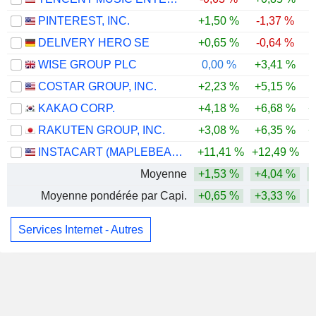
PINTEREST, INC.
+1,50 %
-1,37 %
DELIVERY HERO SE
+0,65 %
-0,64 %
WISE GROUP PLC
0,00 %
+3,41 %
COSTAR GROUP, INC.
+2,23 %
+5,15 %
KAKAO CORP.
+4,18 %
+6,68 %
+
RAKUTEN GROUP, INC.
+3,08 %
+6,35 %
+
INSTACART (MAPLEBEAR)
+11,41 %
+12,49 %
Moyenne
+1,53 %
+4,04 %
Moyenne pondérée par Capi.
+0,65 %
+3,33 %
Services Internet - Autres