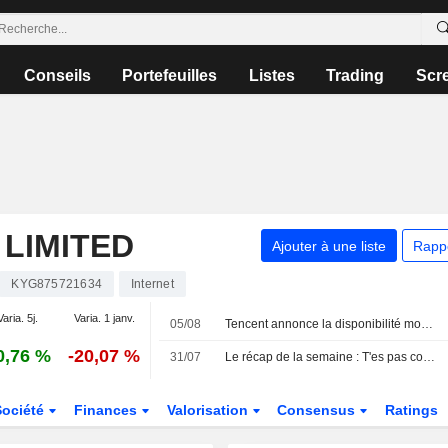
Conseils
Portefeuilles
Listes
Trading
Scr
LIMITED
Ajouter à une liste
Rapp
KYG875721634
Internet
Varia. 5j.
Varia. 1 janv.
05/08
Tencent annonce la disponibilité mondiale du modèle d'IA Hy3 et son intégration dans ses produits et services cloud
0,76 %
-20,07 %
31/07
Le récap de la semaine : T'es pas content ? +18%
Société
Finances
Valorisation
Consensus
Ratings