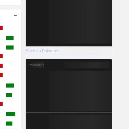
Suite du Palmarès
Palmarès