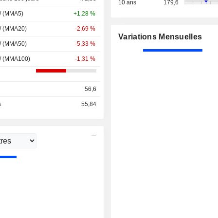
10 ans
179,6
 / (MMA5)
+1,28 %
 / (MMA20)
-2,69 %
Variations Mensuelles
 / (MMA50)
-5,33 %
 / (MMA100)
-1,31 %
56,6
s
55,84