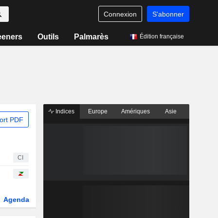
Connexion
S'abonner
eeners
Outils
Palmarès
Édition française
Indices
Europe
Amériques
Asie
ort PDF
CI
Agenda
Secteur
Dérivés
Fonds et ETFs