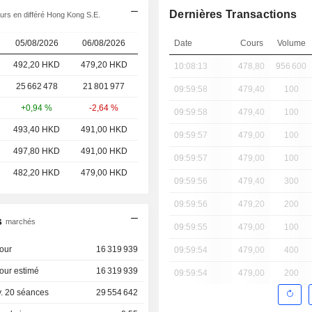
Dernières Transactions
rs en différé Hong Kong S.E.
05/08/2026
06/08/2026
Date
Cours
Volume
492,20 HKD
479,20 HKD
10:08:13
478,80
956 600
25 662 478
21 801 977
09:59:58
479,40
100
+0,94 %
-2,64 %
09:59:58
479,40
100
493,40 HKD
491,00 HKD
09:59:57
479,00
100
497,80 HKD
491,00 HKD
09:59:57
479,00
100
482,20 HKD
479,00 HKD
09:59:56
479,40
300
09:59:56
479,20
200
s
marchés
09:59:55
479,00
100
our
16 319 939
09:59:54
479,00
400
our estimé
16 319 939
09:59:54
479,00
200
. 20 séances
29 554 642