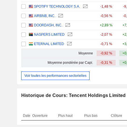
SPOTIFY TECHNOLOGY S.A.
-1,48 %
-9
AIRBNB, INC.
-0,56 %
-0
DOORDASH, INC.
+2,89 %
+7
NASPERS LIMITED
-2,07 %
+2
ETERNAL LIMITED
-0,71 %
+3
Moyenne
-0,92 %
+0
Moyenne pondérée par Capi.
-0,31 %
+0
Voir toutes les performances sectorielles
Historique de Cours: Tencent Holdings Limited
Date
Ouverture
Plus haut
Plus bas
Clôture