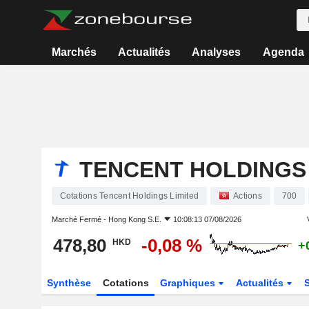
Marchés
Actualités
Analyses
Agenda
TENCENT HOLDINGS 
Cotations Tencent Holdings Limited
Actions
700
Marché Fermé -
Hong Kong S.E.
10:08:13 07/08/2026
478,80
-0,08 %
HKD
+
Synthèse
Cotations
Graphiques
Actualités