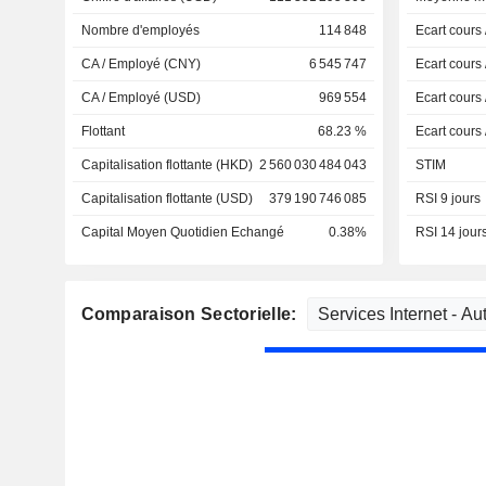
Nombre d'employés
114 848
Ecart cours
CA / Employé (CNY)
6 545 747
Ecart cours
CA / Employé (USD)
969 554
Ecart cours
Flottant
68.23 %
Ecart cours
Capitalisation flottante (HKD)
2 560 030 484 043
STIM
Capitalisation flottante (USD)
379 190 746 085
RSI 9 jours
Capital Moyen Quotidien Echangé
0.38%
RSI 14 jour
Comparaison Sectorielle: