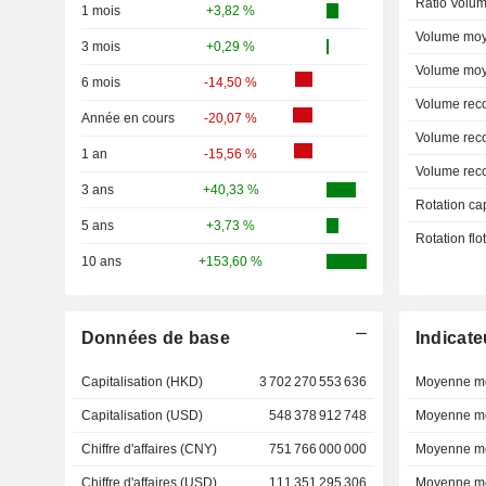
Ratio Volum
1 mois
+3,82 %
Volume moy
3 mois
+0,29 %
Volume moy
6 mois
-14,50 %
Volume rec
Année en cours
-20,07 %
Volume rec
1 an
-15,56 %
Volume rec
3 ans
+40,33 %
Rotation ca
5 ans
+3,73 %
Rotation fl
10 ans
+153,60 %
Données de base
Indicate
Capitalisation (HKD)
3 702 270 553 636
Moyenne mo
Capitalisation (USD)
548 378 912 748
Moyenne mo
Chiffre d'affaires (CNY)
751 766 000 000
Moyenne mo
Chiffre d'affaires (USD)
111 351 295 306
Moyenne mo