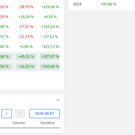
2015
+35,56 %
,10 %
-28,75 %
+229,64 %
97,67 Md
2014
+13,73 %
,29 %
+16,20 %
+8,18 %
90 Md
2013
+98,63 %
,96 %
-17,37 %
+155,10 %
92,4 Md
2012
+59,51 %
,51 %
-21,73 %
+27,12 %
40,53 Md
2011
-7,58 %
,82 %
+4,06 %
+221,72 %
30,52 Md
2010
+0,24 %
,08 %
+45,31 %
+287,07 %
154,04 Md
2009
+237,00 %
,50 %
+16,02 %
+183,60 %
2008
-15,33 %
2007
+113,18 %
2006
+233,73 %
2005
+78,49 %
2004
+12,05 %
Volume
Variation