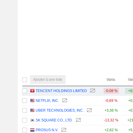
Ajouter à une liste
Varia.
Var
TENCENT HOLDINGS LIMITED
-0,08 %
+0
NETFLIX, INC.
-0,69 %
+0
UBER TECHNOLOGIES, INC.
+3,36 %
+0
SK SQUARE CO., LTD.
-13,32 %
+21
PROSUS N.V.
+2,62 %
+5