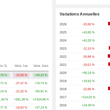
Variations Annuelles
2026
-20,00 %
2025
+43,65 %
2024
+42,03 %
2023
-12,10 %
2022
-26,88 %
2021
-19,01 %
ia. 5j.
Varia. 1an
Varia. 3ans
Capi.($)
2020
+50,16 %
,76 %
-15,56 %
+40,33 %
548 Md
2019
+19,62 %
,71 %
-37,47 %
+70,74 %
307 Md
2018
-22,66 %
,14 %
-21,02 %
+55,91 %
144 Md
2017
+114,02 %
,40 %
+591,38 %
+2 024,86 %
89,81 Md
2016
+24,39 %
,77 %
-16,63 %
+37,14 %
100 Md