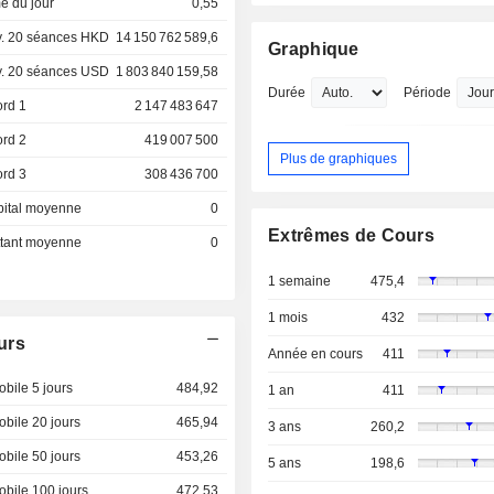
e du jour
0,55
. 20 séances HKD
14 150 762 589,6
Graphique
. 20 séances USD
1 803 840 159,58
Durée
Période
ord 1
2 147 483 647
ord 2
419 007 500
Plus de graphiques
ord 3
308 436 700
pital moyenne
0
Extrêmes de Cours
ottant moyenne
0
1 semaine
475,4
1 mois
432
urs
Année en cours
411
bile 5 jours
484,92
1 an
411
bile 20 jours
465,94
3 ans
260,2
bile 50 jours
453,26
5 ans
198,6
bile 100 jours
472,53