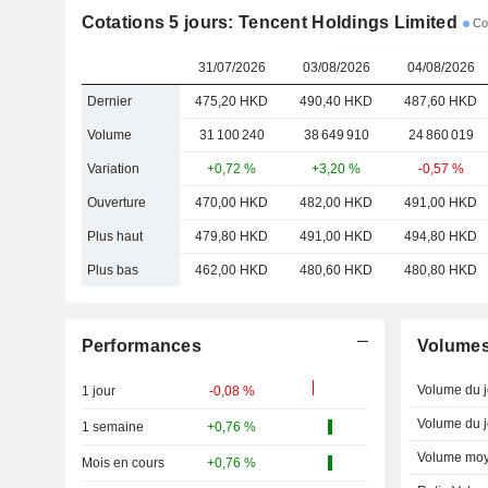
Cotations 5 jours: Tencent Holdings Limited
Cou
31/07/2026
03/08/2026
04/08/2026
Dernier
475,20 HKD
490,40 HKD
487,60 HKD
Volume
31 100 240
38 649 910
24 860 019
Variation
+0,72 %
+3,20 %
-0,57 %
Ouverture
470,00 HKD
482,00 HKD
491,00 HKD
Plus haut
479,80 HKD
491,00 HKD
494,80 HKD
Plus bas
462,00 HKD
480,60 HKD
480,80 HKD
Performances
Volume
Volume du j
1 jour
-0,08 %
Volume du j
1 semaine
+0,76 %
Volume moy
Mois en cours
+0,76 %